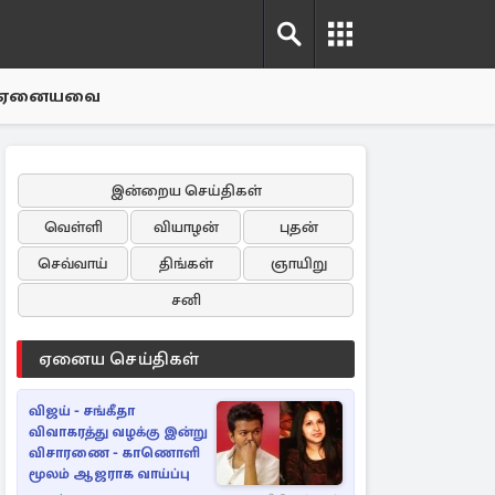
ஏனையவை
இன்றைய செய்திகள்
வெள்ளி
வியாழன்
புதன்
செவ்வாய்
திங்கள்
ஞாயிறு
சனி
ஏனைய செய்திகள்
விஜய் - சங்கீதா
விவாகரத்து வழக்கு இன்று
விசாரணை - காணொளி
மூலம் ஆஜராக வாய்ப்பு