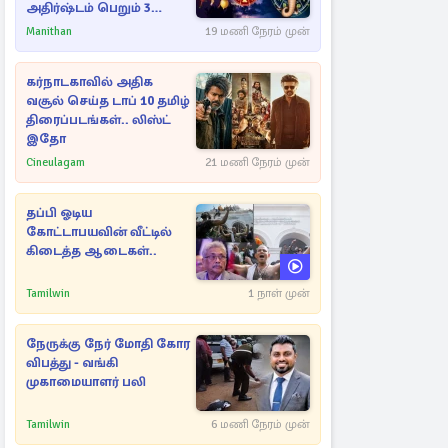
அதிர்ஷ்டம் பெறும் 3
ராசிகள்!
Manithan
19 மணி நேரம் முன்
கர்நாடகாவில் அதிக
வசூல் செய்த டாப் 10 தமிழ்
திரைப்படங்கள்.. லிஸ்ட்
இதோ
Cineulagam
21 மணி நேரம் முன்
தப்பி ஓடிய
கோட்டாபயவின் வீட்டில்
கிடைத்த ஆடைகள்..
Tamilwin
1 நாள் முன்
நேருக்கு நேர் மோதி கோர
விபத்து - வங்கி
முகாமையாளர் பலி
Tamilwin
6 மணி நேரம் முன்