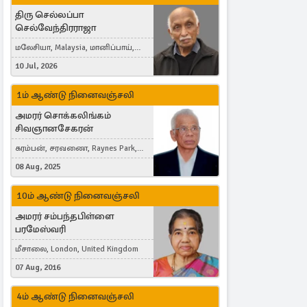
திரு செல்லப்பா
செல்வேந்திரராஜா
மலேசியா, Malaysia, மானிப்பாய்,
Duisburg, Germany, London, United
10 Jul, 2026
Kingdom
1ம் ஆண்டு நினைவஞ்சலி
அமரர் சொக்கலிங்கம்
சிவஞானசேகரன்
கரம்பன், சரவணை, Raynes Park,
London, United Kingdom
08 Aug, 2025
10ம் ஆண்டு நினைவஞ்சலி
அமரர் சம்பந்தபிள்ளை
பரமேஸ்வரி
மீசாலை, London, United Kingdom
07 Aug, 2016
4ம் ஆண்டு நினைவஞ்சலி