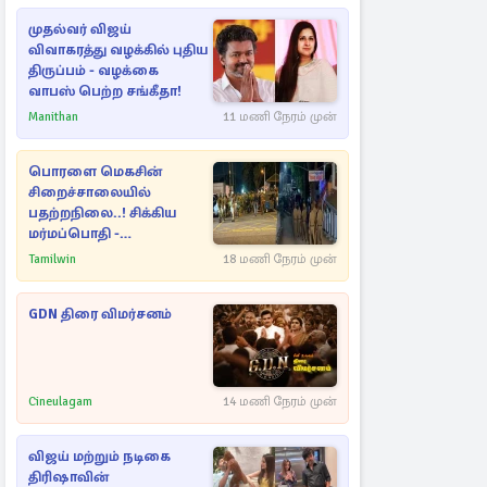
முதல்வர் விஜய்
விவாகரத்து வழக்கில் புதிய
திருப்பம் - வழக்கை
வாபஸ் பெற்ற சங்கீதா!
Manithan
11 மணி நேரம் முன்
பொரளை மெகசின்
சிறைச்சாலையில்
பதற்றநிலை..! சிக்கிய
மர்மப்பொதி -
பின்னணியில் வெளியான
Tamilwin
18 மணி நேரம் முன்
காரணம்
GDN திரை விமர்சனம்
Cineulagam
14 மணி நேரம் முன்
விஜய் மற்றும் நடிகை
திரிஷாவின்