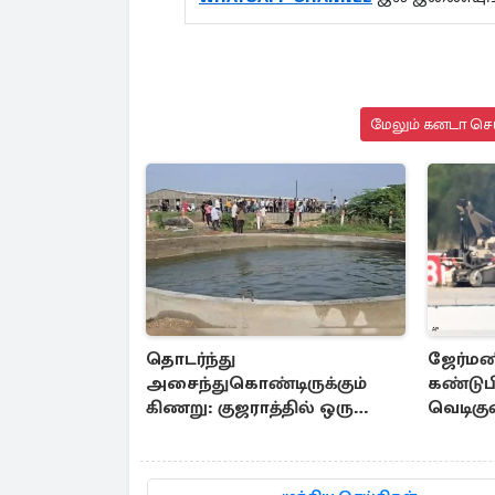
மேலும் கனடா செய
தொடர்ந்து
ஜேர்மன
அசைந்துகொண்டிருக்கும்
கண்டுபி
கிணறு: குஜராத்தில் ஒரு
வெடிகு
சுவாரஸ்ய நிகழ்வு
பிரித்த
எச்சரிக