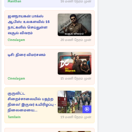
Manithan
16 மணி நேரம் முன்
ஜனநாயகன் பாக்ஸ்
ஆபிஸ்: உலகளவில் 16
நாட்களில் செய்துள்ள
வசூல் விவரம்
Cineulagam
20 மணி நேரம் முன்
டிசி: திரை விமர்சனம்
Cineulagam
15 மணி நேரம் முன்
குருவிட்ட
சிறைச்சாலையில் பதற்ற
நிலை! இருவர் உயிரிழப்பு -
நிலைமையை
கட்டுப்படுத்த பொலிஸார்
Tamilwin
19 மணி நேரம் முன்
கண்ணீர்புகை பிரயோகம்