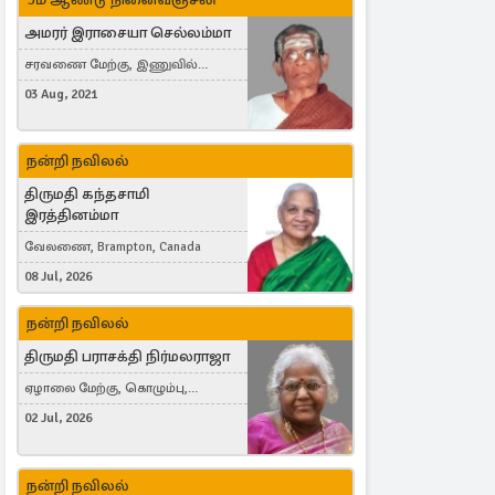
அமரர் இராசையா செல்லம்மா
சரவணை மேற்கு, இணுவில்
கிழக்கு
03 Aug, 2021
நன்றி நவிலல்
திருமதி கந்தசாமி
இரத்தினம்மா
வேலணை, Brampton, Canada
08 Jul, 2026
நன்றி நவிலல்
திருமதி பராசக்தி நிர்மலராஜா
ஏழாலை மேற்கு, கொழும்பு,
தங்காலை, London, United Kingdom
02 Jul, 2026
நன்றி நவிலல்