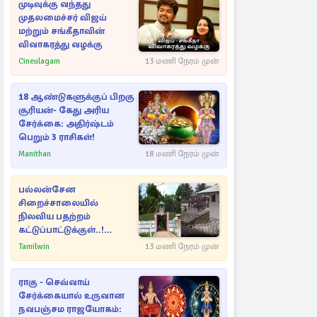
முடிவுக்கு வந்தது
முதலமைச்சர் விஜய்
மற்றும் சங்கீதாவின்
விவாகரத்து வழக்கு
Cineulagam
13 மணி நேரம் முன்
18 ஆண்டுகளுக்குப் பிறகு
சூரியன்- கேது அரிய
சேர்க்கை: அதிர்ஷ்டம்
பெறும் 3 ராசிகள்!
Manithan
18 மணி நேரம் முன்
பல்லன்சேன
சிறைச்சாலையில்
நிலவிய பதற்றம்
கட்டுப்பாட்டுக்குள்..!
அதிரடியாக களமிறங்கிய
Tamilwin
13 மணி நேரம் முன்
அதிகாரிகள்
ராகு - செவ்வாய்
சேர்க்கையால் உருவான
நவபஞ்சம ராஜயோகம்: