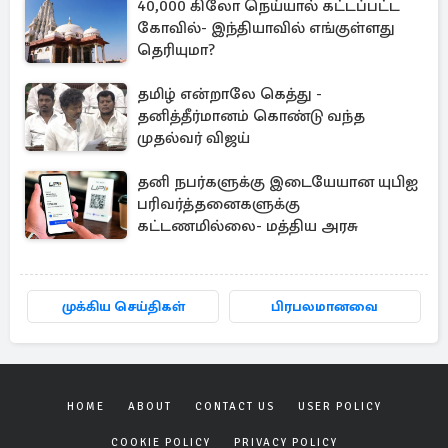
40,000 கிலோ நெய்யால் கட்டப்பட்ட
கோவில்- இந்தியாவில் எங்குள்ளது
தெரியுமா?
தமிழ் என்றாலே கெத்து -
தனித்தீர்மானம் கொண்டு வந்த
முதல்வர் விஜய்
தனி நபர்களுக்கு இடையேயான யுபிஐ
பரிவர்த்தனைகளுக்கு
கட்டணமில்லை- மத்திய அரசு
முக்கிய செய்திகள்
பிரபலமானவை
HOME
ABOUT
CONTACT US
USER POLICY
COOKIE POLICY
PRIVACY POLICY