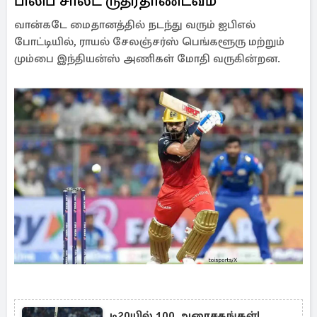
பிலிப் சால்ட் ருத்ரதாண்டவம்
வான்கடே மைதானத்தில் நடந்து வரும் ஐபிஎல்
போட்டியில், ராயல் சேலஞ்சர்ஸ் பெங்களூரு மற்றும்
மும்பை இந்தியன்ஸ் அணிகள் மோதி வருகின்றன.
டி20யில் 100 அரைசதங்கள்!