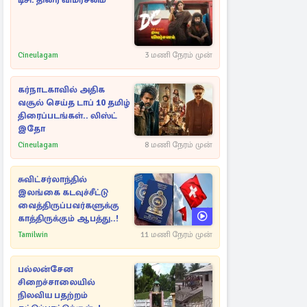
டிசி: திரை விமர்சனம்
Cineulagam
3 மணி நேரம் முன்
கர்நாடகாவில் அதிக
வசூல் செய்த டாப் 10 தமிழ்
திரைப்படங்கள்.. லிஸ்ட்
இதோ
Cineulagam
8 மணி நேரம் முன்
சுவிட்சர்லாந்தில்
இலங்கை கடவுச்சீட்டு
வைத்திருப்பவர்களுக்கு
காத்திருக்கும் ஆபத்து..!
Tamilwin
11 மணி நேரம் முன்
பல்லன்சேன
சிறைச்சாலையில்
நிலவிய பதற்றம்