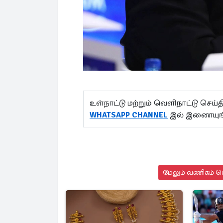
உள்நாட்டு மற்றும் வெளிநாட்டு செ
WHATSAPP CHANNEL
இல் இணையுங்
மேலும் வணிகம் செ