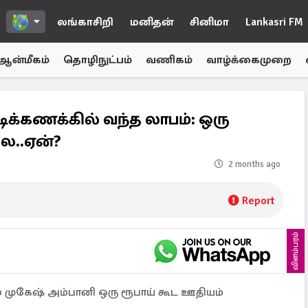
லங்காசிறி
மனிதன்
சினிமா
Lankasri FM
ஆன்மீகம்
தொழிநுட்பம்
வணிகம்
வாழ்க்கைமுறை
க்கணக்கில் வந்த லாபம்: ஒரு
ை..ஏன்?
2 months ago
Report
விளம்பரம்
் முகேஷ் அம்பானி ஒரு ரூபாய் கூட ஊதியம்