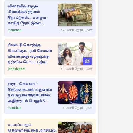
விரைவில் வரும்
பிளாஸ்டிக் ரூபாய்
நோட்டுகள்.., பழைய
காகித நோட்டுகள்
செல்லுமா?
Manithan
17 மணி நேரம் முன்
ரீஎன்ட்ரி கொடுத்த
கெனிஷா.. ரவி மோகன்
விவாகரத்து வழக்குக்கு
நடுவில் போட்ட பதிவு
Cineulagam
19 மணி நேரம் முன்
ராகு - செவ்வாய்
சேர்க்கையால் உருவான
நவபஞ்சம ராஜயோகம்:
அதிர்ஷ்டம் பெறும் 3
ராசிகள்!
Manithan
6 மணி நேரம் முன்
பரபரப்பாகும்
தென்னிலங்கை அரசியல்!