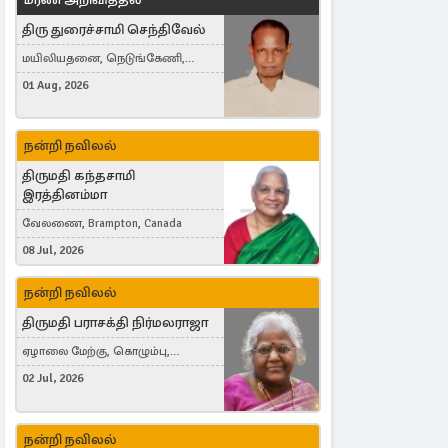
திரு துரைச்சாமி செந்திவேல்
மயிலியதனை, நெடுங்கேணி,
கம்பர்மலை
01 Aug, 2026
நன்றி நவிலல்
திருமதி கந்தசாமி
இரத்தினம்மா
வேலணை, Brampton, Canada
08 Jul, 2026
நன்றி நவிலல்
திருமதி பராசக்தி நிர்மலராஜா
ஏழாலை மேற்கு, கொழும்பு,
தங்காலை, London, United Kingdom
02 Jul, 2026
நன்றி நவிலல்