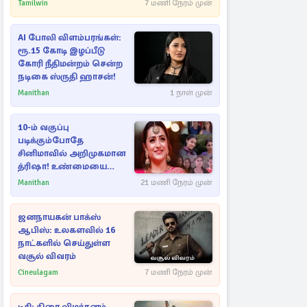
கட்டுப்படுத்த பொலிஸார்
Tamilwin
7 மணி நேரம் முன்
கண்ணீர்புகை பிரயோகம்
AI போலி விளம்பரங்கள்:
ரூ.15 கோடி இழப்பீடு
கோரி நீதிமன்றம் சென்ற
நடிகை ஸ்ருதி ஹாசன்!
Manithan
1 நாள் முன்
10-ம் வகுப்பு
படிக்கும்போதே
சினிமாவில் அறிமுகமான
த்ரிஷா! உண்மையை
பகிர்ந்த இயக்குநர் பிரவீன்
Manithan
21 மணி நேரம் முன்
காந்தி
ஜனநாயகன் பாக்ஸ்
ஆபிஸ்: உலகளவில் 16
நாட்களில் செய்துள்ள
வசூல் விவரம்
Cineulagam
7 மணி நேரம் முன்