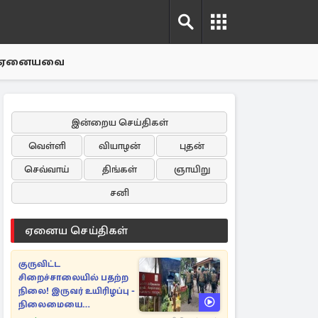
ஏனையவை
இன்றைய செய்திகள்
வெள்ளி
வியாழன்
புதன்
செவ்வாய்
திங்கள்
ஞாயிறு
சனி
ஏனைய செய்திகள்
குருவிட்ட
சிறைச்சாலையில் பதற்ற
நிலை! இருவர் உயிரிழப்பு -
நிலைமையை