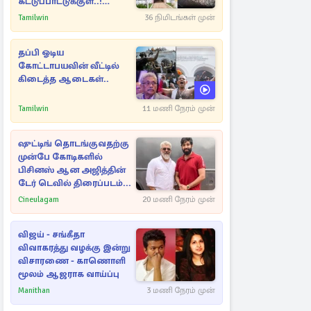
கட்டுப்பாட்டுக்குள்..!
அதிரடியாக களமிறங்கிய
Tamilwin
36 நிமிடங்கள் முன்
அதிகாரிகள்
தப்பி ஓடிய
கோட்டாபயவின் வீட்டில்
கிடைத்த ஆடைகள்..
Tamilwin
11 மணி நேரம் முன்
ஷுட்டிங் தொடங்குவதற்கு
முன்பே கோடிகளில்
பிசினஸ் ஆன அஜித்தின்
டேர் டெவில் திரைப்படம்...
Cineulagam
20 மணி நேரம் முன்
விஜய் - சங்கீதா
விவாகரத்து வழக்கு இன்று
விசாரணை - காணொளி
மூலம் ஆஜராக வாய்ப்பு
Manithan
3 மணி நேரம் முன்