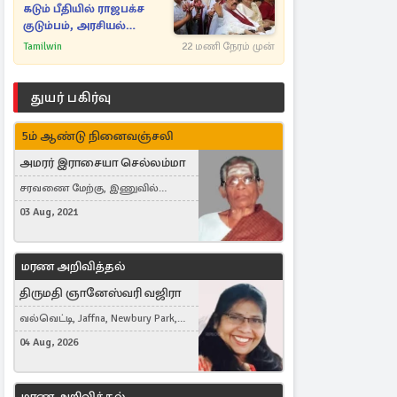
கடும் பீதியில் ராஜபக்ச
குடும்பம், அரசியல்
நட்புகள்
Tamilwin
22 மணி நேரம் முன்
துயர் பகிர்வு
5ம் ஆண்டு நினைவஞ்சலி
அமரர் இராசையா செல்லம்மா
சரவணை மேற்கு, இணுவில்
கிழக்கு
03 Aug, 2021
மரண அறிவித்தல்
திருமதி ஞானேஸ்வரி வஜிரா
வல்வெட்டி, Jaffna, Newbury Park,
United Kingdom
04 Aug, 2026
மரண அறிவித்தல்