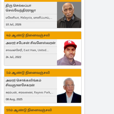
திரு செல்லப்பா
செல்வேந்திரராஜா
மலேசியா, Malaysia, மானிப்பாய்,
Duisburg, Germany, London, United
10 Jul, 2026
Kingdom
4ம் ஆண்டு நினைவஞ்சலி
அமரர் சபேசன் சிவனேஸ்வரன்
சாவகச்சேரி, East Ham, United
Kingdom
24 Jul, 2022
1ம் ஆண்டு நினைவஞ்சலி
அமரர் சொக்கலிங்கம்
சிவஞானசேகரன்
கரம்பன், சரவணை, Raynes Park,
London, United Kingdom
08 Aug, 2025
10ம் ஆண்டு நினைவஞ்சலி