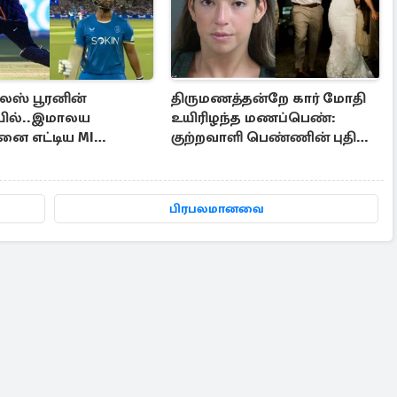
லஸ் பூரனின்
திருமணத்தன்றே கார் மோதி
யில்..இமாலய
உயிரிழந்த மணப்பெண்:
னை எட்டிய MI
குற்றவாளி பெண்ணின் புதிய
்
காணொளி
பிரபலமானவை