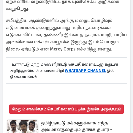
ஏற்கனவே வறண்டுவிட்டதாக யுனிசெஃப் அறிக்கை
கூறுகிறது.
சமீபத்திய ஆண்டுகளில் அங்கு மழைப்பொழிவும்
கடுமையாகக் குறைந்துள்ளது. உரிய நடவடிக்கை
எடுக்காவிட்டால், தண்ணீர் இல்லாத நகராக மாறி, பாரிய
அளவிலான மக்கள் காபூலில் இருந்து இடம்பெயரும்
நிலை ஏற்படும் என Mercy Corps எச்சரித்துள்ளது.
உள்நாட்டு மற்றும் வெளிநாட்டு செய்திகளை உடனுக்குடன்
அறிந்துக்கொள்ள லங்காசிறி
WHATSAPP CHANNEL
இல்
இணையுங்கள்.
மேலும் சர்வதேசம் செய்திகளைப் படிக்க இங்கே அழுத்தவும்
தமிழ்நாட்டு மக்களுக்காக எந்த
அவமானத்தையும் தாங்க தயார் -