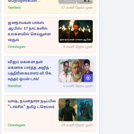
பெற்றோர்களே
எச்சரிக்கை
Tamilwin
17 மணி நேரம் முன்
ஜனநாயகன் பாக்ஸ்
ஆபிஸ்: 17 நாட்களில்
உலகளவில் செய்துள்ள
வசூல்
Cineulagam
9 மணி நேரம் முன்
விஜய் மகனை தன்
மகனாக பார்த்த அஜித் -
பத்திரிகையாளர் வி.கே.
சுந்தர் ஓபன் டாக்!
Manithan
4 மணி நேரம் முன்
யாஷ், நயன்தாரா நடிப்பில்
"டாக்சிக்" தமிழ் ட்ரெய்லர்
Cineulagam
23 மணி நேரம் முன்