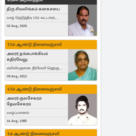
திரு சிவலிங்கம் கனகசபை
யாழ் நெடுந்தீவு 12ம் வட்டாரம்,
Jaffna, நயினாதீவு, London, United
02 Aug, 2026
Kingdom
15ம் ஆண்டு நினைவஞ்சலி
அமரர் தங்கபாக்கியம்
கதிரவேலு
மயிலியதனை, நீர்வேலி தெற்கு,
Herning, Denmark
09 Aug, 2012
43ம் ஆண்டு நினைவஞ்சலி
அமரர் குலசேகரம்
தேவசேகரம்
யாழ்ப்பாணம்
14 Aug, 1983
1ம் ஆண்டு நினைவஞ்சலி