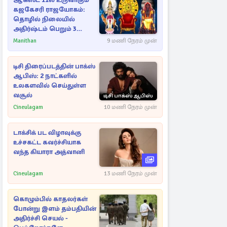
ஆகஸ்ட் 11ல் உருவாகும்
கஜகேசரி ராஜயோகம்:
தொழில் நிலையில்
அதிர்ஷ்டம் பெறும் 3
ராசிகள்!
Manithan
9 மணி நேரம் முன்
டிசி திரைப்படத்தின் பாக்ஸ்
ஆபிஸ்: 2 நாட்களில்
உலகளவில் செய்துள்ள
வசூல்
Cineulagam
10 மணி நேரம் முன்
டாக்சிக் பட விழாவுக்கு
உச்சகட்ட கவர்ச்சியாக
வந்த கியாரா அத்வானி
Cineulagam
13 மணி நேரம் முன்
கொழும்பில் காதலர்கள்
போன்று இளம் தம்பதியின்
அதிர்ச்சி செயல் -