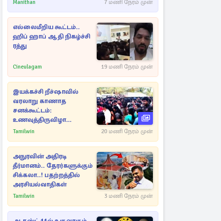
நயன்தாரா ஓபன் டாக்!
Manithan
7 மணி நேரம் முன்
எல்லைமீறிய கூட்டம்..
ஹிப் ஹாப் ஆதி நிகழ்ச்சி
ரத்து
Cineulagam
19 மணி நேரம் முன்
இயக்கச்சி றீச்ஷாவில்
வரலாறு காணாத
சனக்கூட்டம்:
உணவுத்திருவிழா
இடைநிறுத்தம்
Tamilwin
20 மணி நேரம் முன்
அநுரவின் அதிரடி
தீர்மானம்.. தேரர்களுக்கும்
சிக்கலா..! பதற்றத்தில்
அரசியல்வாதிகள்
Tamilwin
3 மணி நேரம் முன்