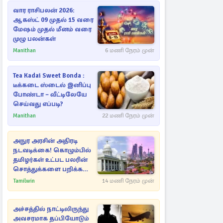
வார ராசிபலன் 2026:
ஆகஸ்ட் 09 முதல் 15 வரை
மேஷம் முதல் மீனம் வரை
முழு பலன்கள்
Manithan
6 மணி நேரம் முன்
Tea Kadai Sweet Bonda :
டீக்கடை ஸ்டைல் இனிப்பு
போண்டா – வீட்டிலேயே
செய்வது எப்படி?
Manithan
22 மணி நேரம் முன்
அநுர அரசின் அதிரடி
நடவடிக்கை! கொழும்பில்
தமிழர்கள் உட்பட பலரின்
சொத்துக்களை பறிக்க
நடவடிக்கை
Tamilwin
14 மணி நேரம் முன்
அச்சத்தில் நாட்டிலிருந்து
அவசரமாக தப்பியோடும்