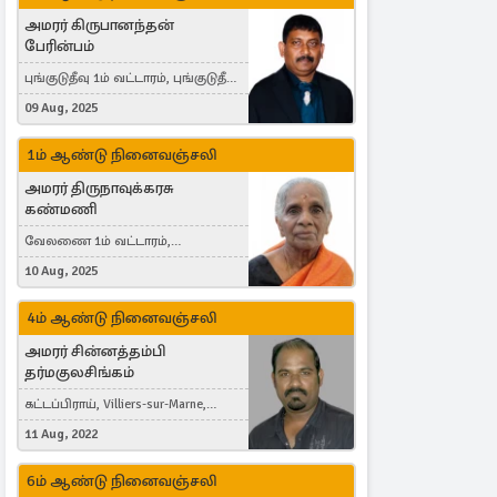
அமரர் கிருபானந்தன்
பேரின்பம்
புங்குடுதீவு 1ம் வட்டாரம், புங்குடுதீவு,
India, Lausanne, Switzerland
09 Aug, 2025
1ம் ஆண்டு நினைவஞ்சலி
அமரர் திருநாவுக்கரசு
கண்மணி
வேலணை 1ம் வட்டாரம்,
மண்கும்பான் மேற்கு, Liestal,
10 Aug, 2025
Switzerland
4ம் ஆண்டு நினைவஞ்சலி
அமரர் சின்னத்தம்பி
தர்மகுலசிங்கம்
கட்டப்பிராய், Villiers-sur-Marne,
France
11 Aug, 2022
6ம் ஆண்டு நினைவஞ்சலி