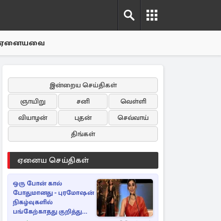
ஏனையவை
இன்றைய செய்திகள்
ஞாயிறு
சனி
வெள்ளி
வியாழன்
புதன்
செவ்வாய்
திங்கள்
ஏனைய செய்திகள்
ஒரு போன் கால்
போதுமானது - புரமோஷன்
நிகழ்வுகளில்
பங்கேற்காதது குறித்து