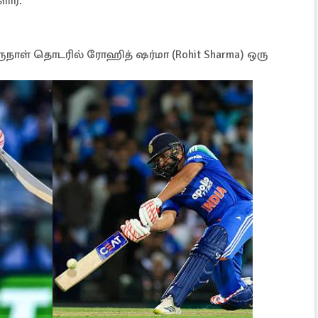
ளார்.
ாள் தொடரில் ரோஹித் ஷர்மா (Rohit Sharma) ஒரு