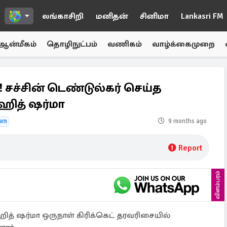
லங்காசிறி
மனிதன்
சினிமா
Lankasri FM
ஆன்மீகம்
தொழிநுட்பம்
வணிகம்
வாழ்க்கைமுறை
 சச்சின் டெண்டுல்கர் செய்த
ித் ஷர்மா
eam
9 months ago
Report
விளம்பரம்
ஹித் ஷர்மா ஒருநாள் கிரிக்கெட் தரவரிசையில்