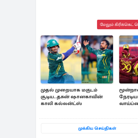
மேலும் கிரிக்கெட் 
முதல் முறையாக மகுடம்
மூன்றா
சூடிய..தசுன் ஷானகாவின்
நேரடி
காலி கல்லன்ட்ஸ்
வாய்ப்
தீவுகள்
முக்கிய செய்திகள்