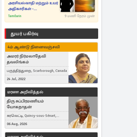
அரசியல்வாதி மற்றும் உயர்
அதிகாரிகள் -
ஆதாரங்களுடன்
Tamilwin
9 மணி நேரம் முன்
நெருங்கும்
புலனாய்வாளர்கள்
துயர் பகிர்வு
4ம் ஆண்டு நினைவஞ்சலி
அமரர் நிர்மலாதேவி
தவலிங்கம்
பருத்தித்துறை, Scarborough, Canada
24 Jul, 2022
மரண அறிவித்தல்
திரு சுப்பிரமணியம்
யோகநாதன்
கரவெட்டி, Quincy-sous-Sénart,
France
06 Aug, 2026
மரண அறிவித்தல்