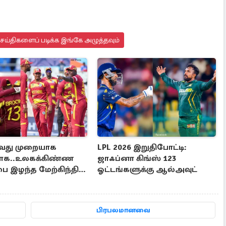
செய்திகளைப் படிக்க இங்கே அழுத்தவும்
வது முறையாக
LPL 2026 இறுதிபோட்டி:
யாக..உலகக்கிண்ண
ஜாஃப்னா கிங்ஸ் 123
பை இழந்த மேற்கிந்திய
ஓட்டங்களுக்கு ஆல்அவுட்
பிரபலமானவை