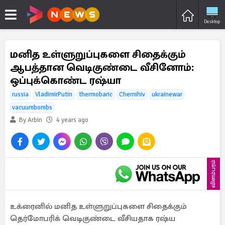
Desktop
மனித உள்ளுறுப்புகளை சிதைக்கும்
ஆபத்தான வெடிகுண்டை வீசினோம்:
ஒப்புக்கொண்ட ரஷ்யா
russia
VladimirPutin
thermobaric
Chernihiv
ukrainewar
vacuumbombs
By Arbin
4 years ago
விளம்பரம்
உக்ரைனில் மனித உள்ளுறுப்புகளை சிதைக்கும்
தெர்மோபரிக் வெடிகுண்டை வீசியதாக ரஷ்ய