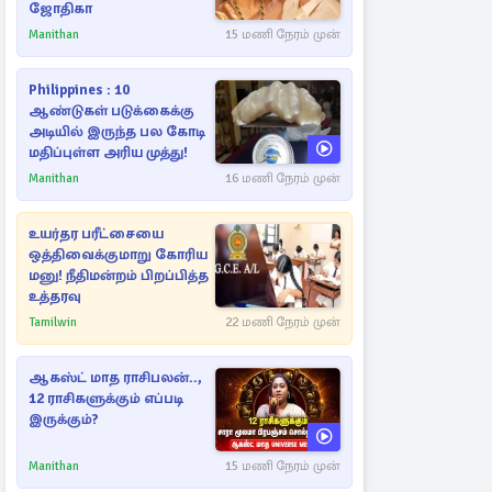
ஜோதிகா
Manithan
15 மணி நேரம் முன்
Philippines : 10
ஆண்டுகள் படுக்கைக்கு
அடியில் இருந்த பல கோடி
மதிப்புள்ள அரிய முத்து!
Manithan
16 மணி நேரம் முன்
உயர்தர பரீட்சையை
ஒத்திவைக்குமாறு கோரிய
மனு! நீதிமன்றம் பிறப்பித்த
உத்தரவு
Tamilwin
22 மணி நேரம் முன்
ஆகஸ்ட் மாத ராசிபலன்..,
12 ராசிகளுக்கும் எப்படி
இருக்கும்?
Manithan
15 மணி நேரம் முன்