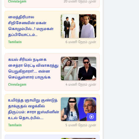
Cineulagam
20 மணி நேரம் முன்
மைத்திரிபால
சிறிசேனவின் மகன்
கொழும்பில்..! மருமகள்
தப்பியோட்டம்..
Tamilwin
6 மணி நேரம் முன்
கயல் சீரியல் நடிகை
சைத்ரா ரெட்டி விவாகரத்து
பெறுகிறாரா?... என்ன
செய்துள்ளார் பாருங்க
Cineulagam
4 மணி நேரம் முன்
உயிர்த்த ஞாயிறு குண்டுத்
தாக்குதல் வழக்கில்
திருப்பம்: சாரா ஜஸ்மினின்
உடல் தொடர்பில்
நீதிமன்றத்தில் வெளியான
Tamilwin
5 மணி நேரம் முன்
அதிர்ச்சி தகவல்