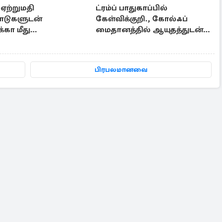
ஏற்றுமதி
ட்ரம்ப் பாதுகாப்பில்
பாடுகளுடன்
கேள்விக்குறி., கோல்ஃப்
கா மீது
மைதானத்தில் ஆயுதத்துடன்
யும் விதித்த சீனா
நுழைந்த நபர்
பிரபலமானவை