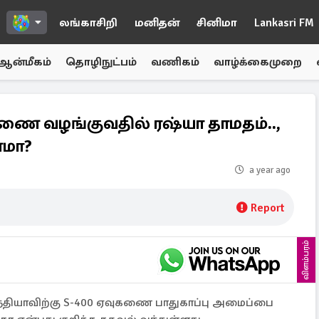
லங்காசிறி
மனிதன்
சினிமா
Lankasri FM
ஆன்மீகம்
தொழிநுட்பம்
வணிகம்
வாழ்க்கைமுறை
கணை வழங்குவதில் ரஷ்யா தாமதம்..,
ணமா?
a year ago
Report
விளம்பரம்
்தியாவிற்கு S-400 ஏவுகணை பாதுகாப்பு அமைப்பை