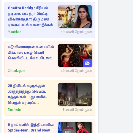
Chaitra Reddy : சீரியல்
நடிகை சைத்ரா ரெட்டி
விவாகரத்தா? திருமண
புகைப்படங்களை நீக்கம்
Manithan
19 மணி நேரம் முன்
படு கிளாமரான உடையில்
பிக்பாஸ் புகழ் கெமி
வெளியிட்ட போட்டோஸ்
Cineulagam
19 மணி நேரம் முன்
20 நிமிடங்களுக்குள்
அடுத்தடுத்து வெடிப்பு
சத்தங்கள்..! துபாயில்
பெரும் பரபரப்பு..
Tamilwin
8 மணி நேரம் முன்
6 நாட்களில் இந்தியாவில்
Spider-Man: Brand New