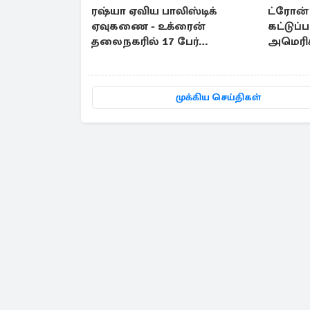
ரஷ்யா ஏவிய பாலிஸ்டிக்
ட்ரோன் 
ஏவுகணை - உக்ரைன்
கட்டுப்
தலைநகரில் 17 பேர்
அமெரிக்
உயிரிழப்பு
தடைகளை
முக்கிய செய்திகள்