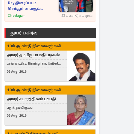
Day திரைப்படம்
செய்துள்ள வசூல்..
Cineulagam
23 மணி நேரம் முன்
துயர் பகிர்வு
10ம் ஆண்டு நினைவஞ்சலி
அமரர் தம்பிஐயா மதியழகன்
மண்டைதீவு, Birmingham, United
Kingdom
06 Aug, 2016
10ம் ஆண்டு நினைவஞ்சலி
அமரர் சபாரத்தினம் பசுபதி
புதுக்குடியிருப்பு
06 Aug, 2016
3ம் ஆண்டு நினைவஞ்சலி