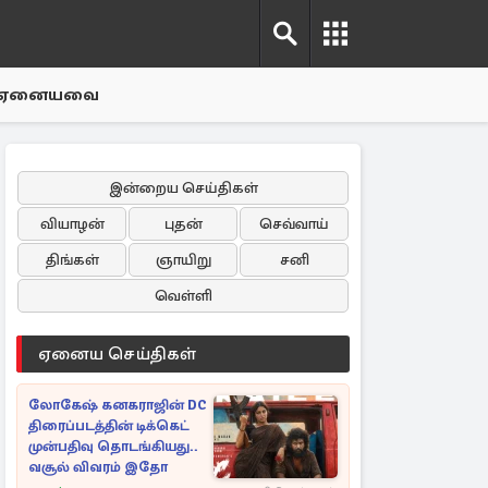
ஏனையவை
இன்றைய செய்திகள்
வியாழன்
புதன்
செவ்வாய்
திங்கள்
ஞாயிறு
சனி
வெள்ளி
ஏனைய செய்திகள்
லோகேஷ் கனகராஜின் DC
திரைப்படத்தின் டிக்கெட்
முன்பதிவு தொடங்கியது..
வசூல் விவரம் இதோ