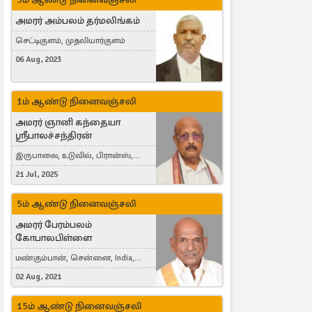
அமரர் அம்பலம் தர்மலிங்கம்
செட்டிகுளம், முதலியார்குளம்
06 Aug, 2023
1ம் ஆண்டு நினைவஞ்சலி
அமரர் ஞானி கந்தையா
ஸ்ரீபாலச்சந்திரன்
இருபாலை, உடுவில், பிரான்ஸ்,
France
21 Jul, 2025
5ம் ஆண்டு நினைவஞ்சலி
அமரர் பேரம்பலம்
கோபாலபிள்ளை
மண்கும்பான், சென்னை, India,
Cergy, France
02 Aug, 2021
15ம் ஆண்டு நினைவஞ்சலி