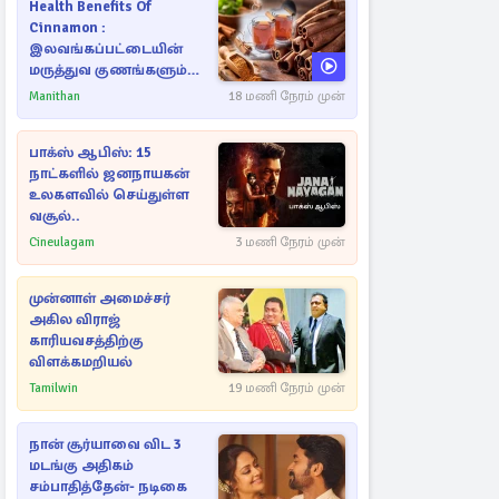
Health Benefits Of
Cinnamon :
இலவங்கப்பட்டையின்
மருத்துவ குணங்களும்
ஆரோக்கிய
Manithan
18 மணி நேரம் முன்
நன்மைகளும்!
பாக்ஸ் ஆபிஸ்: 15
நாட்களில் ஜனநாயகன்
உலகளவில் செய்துள்ள
வசூல்..
Cineulagam
3 மணி நேரம் முன்
முன்னாள் அமைச்சர்
அகில விராஜ்
காரியவசத்திற்கு
விளக்கமறியல்
Tamilwin
19 மணி நேரம் முன்
நான் சூர்யாவை விட 3
மடங்கு அதிகம்
சம்பாதித்தேன்- நடிகை