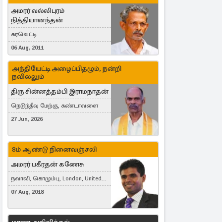
அமரர் வல்லிபுரம்
நித்தியானந்தன்
கரவெட்டி
06 Aug, 2011
அந்தியேட்டி அழைப்பிதழும், நன்றி
நவிலலும்
திரு சின்னத்தம்பி இராமநாதன்
நெடுந்தீவு மேற்கு, கண்டாவளை
27 Jun, 2026
8ம் ஆண்டு நினைவஞ்சலி
அமரர் பகீரதன் கணேசு
நவாலி, கொழும்பு, London, United
Kingdom
07 Aug, 2018