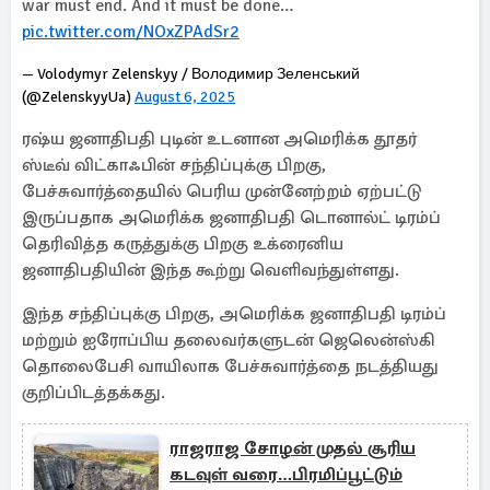
war must end. And it must be done…
pic.twitter.com/NOxZPAdSr2
— Volodymyr Zelenskyy / Володимир Зеленський
(@ZelenskyyUa)
August 6, 2025
ரஷ்ய ஜனாதிபதி புடின் உடனான அமெரிக்க தூதர்
ஸ்டீவ் விட்காஃபின் சந்திப்புக்கு பிறகு,
பேச்சுவார்த்தையில் பெரிய முன்னேற்றம் ஏற்பட்டு
இருப்பதாக அமெரிக்க ஜனாதிபதி டொனால்ட் டிரம்ப்
தெரிவித்த கருத்துக்கு பிறகு உக்ரைனிய
ஜனாதிபதியின் இந்த கூற்று வெளிவந்துள்ளது.
இந்த சந்திப்புக்கு பிறகு, அமெரிக்க ஜனாதிபதி டிரம்ப்
மற்றும் ஐரோப்பிய தலைவர்களுடன் ஜெலென்ஸ்கி
தொலைபேசி வாயிலாக பேச்சுவார்த்தை நடத்தியது
குறிப்பிடத்தக்கது.
ராஜராஜ சோழன் முதல் சூரிய
கடவுள் வரை…பிரமிப்பூட்டும்