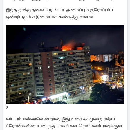
இந்த தாக்குதலை நேட்டோ அமைப்பும் ஐரோப்பிய
ஒன்றியமும் கடுமையாக கண்டித்துள்ளன.
X
விடயம் என்னவென்றால், இதுவரை 47 முறை ரஷ்ய
ட்ரோன்களின் உடைந்த பாகங்கள் ரொமேனியாவுக்குள்