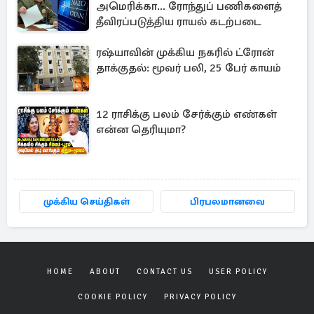
அமெரிக்கா... ரோந்துப் பணிகளைத்
தீவிரப்படுத்திய ராயல் கடற்படை
ரஷ்யாவின் முக்கிய நகரில் ட்ரோன்
தாக்குதல்: மூவர் பலி, 25 பேர் காயம்
12 ராசிக்கு பலம் சேர்க்கும் எண்கள்
என்ன தெரியுமா?
முக்கிய செய்திகள்
பிரபலமானவை
HOME
ABOUT
CONTACT US
USER POLICY
COOKIE POLICY
PRIVACY POLICY