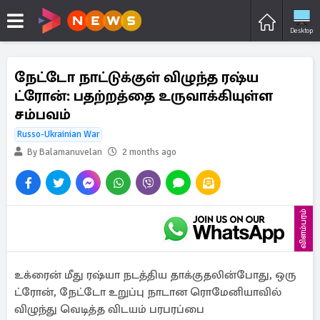
Desktop
நேட்டோ நாட்டுக்குள் விழுந்த ரஷ்ய
ட்ரோன்: பதற்றத்தை உருவாக்கியுள்ள
சம்பவம்
Russo-Ukrainian War
By Balamanuvelan
2 months ago
விளம்பரம்
உக்ரைன் மீது ரஷ்யா நடத்திய தாக்குதலின்போது, ஒரு
ட்ரோன், நேட்டோ உறுப்பு நாடான ரொமேனியாவில்
விழுந்து வெடித்த விடயம் பரபரப்பை