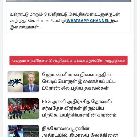
உள்நாட்டு மற்றும் வெளிநாட்டு செய்திகளை உடனுக்குடன்
அறிந்துக்கொள்ள லங்காசிறி
WHATSAPP CHANNEL
இல்
இணையுங்கள்.
மேலும் சர்வதேசம் செய்திகளைப் படிக்க இங்கே அழுத்தவும்
ஜேர்மன் விமான நிலையத்தில்
வெடிப்பொருள் இணைக்கப்பட்ட
ட்ரோன்: சில புதிய தகவல்கள்
PSG அணி அதிர்ச்சித் தோல்வி:
சர்வதேச வீரர்கள் திரும்பிய
பிறகே..பயிற்சியாளரின் காரணம்
நிக்கோலஸ் பூரனின்
அதிரடியில்..இமாலய இலக்கினை