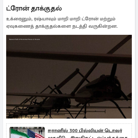
ட்ரோன் தாக்குதல்
உக்ரைனும், ரஷ்யாவும் மாறி மாறி ட்ரோன் மற்றும்
ஏவுகணைத் தாக்குதல்களை நடத்தி வருகின்றன.
ஈரானில் 300 பில்லியன் டொலர்