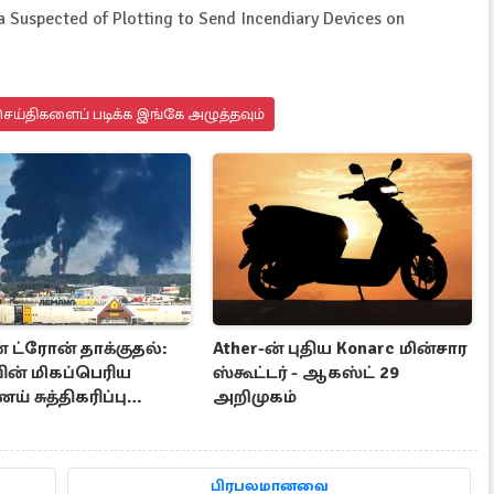
 Suspected of Plotting to Send Incendiary Devices on
ெய்திகளைப் படிக்க இங்கே அழுத்தவும்
 ட்ரோன் தாக்குதல்:
Ather-ன் புதிய Konarc மின்சார
ின் மிகப்பெரிய
ஸ்கூட்டர் - ஆகஸ்ட் 29
 சுத்திகரிப்பு
அறிமுகம்
் சேதம்
பிரபலமானவை