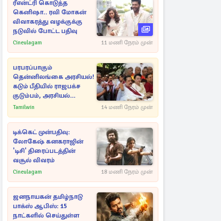
ரீஎன்ட்ரி கொடுத்த
கெனிஷா.. ரவி மோகன்
விவாகரத்து வழக்குக்கு
நடுவில் போட்ட பதிவு
Cineulagam
11 மணி நேரம் முன்
பரபரப்பாகும்
தென்னிலங்கை அரசியல்!
கடும் பீதியில் ராஜபக்ச
குடும்பம், அரசியல்
நட்புகள்
Tamilwin
14 மணி நேரம் முன்
டிக்கெட் முன்பதிவு:
லோகேஷ் கனகராஜின்
'டிசி' திரைப்படத்தின்
வசூல் விவரம்
Cineulagam
18 மணி நேரம் முன்
ஜனநாயகன் தமிழ்நாடு
பாக்ஸ் ஆபிஸ்: 15
நாட்களில் செய்துள்ள