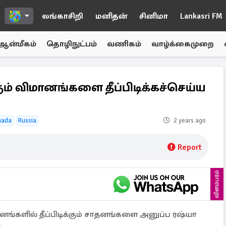
லங்காசிறி
மனிதன்
சினிமா
Lankasri FM
ஆன்மீகம்
தொழிநுட்பம்
வணிகம்
வாழ்க்கைமுறை
ம் விமானங்களை தீப்பிடிக்கச்செய்ய
nada
Russia
2 years ago
Report
விளம்பரம்
னங்களில் தீப்பிடிக்கும் சாதனங்களை அனுப்ப ரஷ்யா