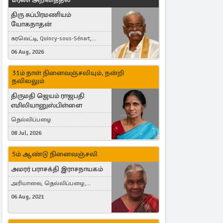
திரு சுப்பிரமணியம்
யோகநாதன்
கரவெட்டி, Quincy-sous-Sénart,
France
06 Aug, 2026
31ம் நாள் நினைவஞ்சலியும், நன்றி
நவிலலும்
திருமதி ஜெயம் ராஜபதி
எமிலியானுஸ்பிள்ளை
தெல்லிப்பழை
08 Jul, 2026
5ம் ஆண்டு நினைவஞ்சலி
அமரர் பராசக்தி இராசநாயகம்
அரியாலை, தெல்லிப்பழை,
Montreal, Canada
06 Aug, 2021