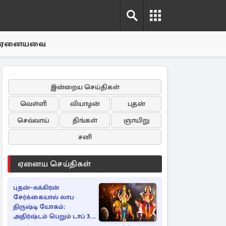
ஏனையவை
இன்றைய செய்திகள்
வெள்ளி
வியாழன்
புதன்
செவ்வாய்
திங்கள்
ஞாயிறு
சனி
ஏனைய செய்திகள்
புதன்–சுக்கிரன்
சேர்க்கையால் லாப
திருஷ்டி யோகம்:
அதிர்ஷ்டம் பெறும் டாப் 3