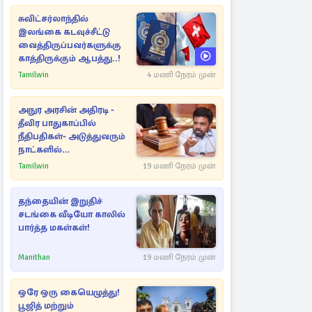
சுவிட்சர்லாந்தில்
இலங்கை கடவுச்சீட்டு
வைத்திருப்பவர்களுக்கு
காத்திருக்கும் ஆபத்து..!
Tamilwin
4 மணி நேரம் முன்
அநுர அரசின் அதிரடி -
தீவிர பாதுகாப்பில்
நீதிபதிகள்- அடுத்துவரும்
நாட்களில்
அம்பலமாகவுள்ள ரகசியம்
Tamilwin
19 மணி நேரம் முன்
தந்தையின் இறுதிச்
சடங்கை வீடியோ காலில்
பார்த்த மகள்கள்!
Manithan
19 மணி நேரம் முன்
ஒரே ஒரு கையெழுத்து!
பூஜித் மற்றும்