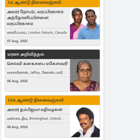
1ம் ஆண்டு நினைவஞ்சலி
அமரர் றோபர்ட் வரப்பிரகாசம்
அந்தோனிப்பிள்ளை
வரப்பிரகாசம்
மானிப்பாய், London Ontario, Canada
07 Aug, 2025
மரண அறிவித்தல்
செல்வி கனகசபை மகேஸ்வரி
வசாவிளான், Jaffna, கோண்டாவில்
கிழக்கு
06 Aug, 2026
10ம் ஆண்டு நினைவஞ்சலி
அமரர் தம்பிஐயா மதியழகன்
மண்டைதீவு, Birmingham, United
Kingdom
06 Aug, 2016