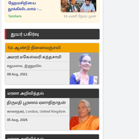
ஹேமசிறியை
தூக்கிலிடலாம் -
அநுரவுக்குச் சென்ற
Tamilwin
16 மணி நேரம் முன்
அறிவுரை..
துயர் பகிர்வு
5ம் ஆண்டு நினைவஞ்சலி
அமரர் மகேஸ்வரி கந்தசாமி
சுதுமலை, இணுவில்
08 Aug, 2021
மரண அறிவித்தல்
திருமதி பூரணம் ஏனாதிநாதன்
காரைநகர், London, United Kingdom
05 Aug, 2026
மரண அறிவித்தல்