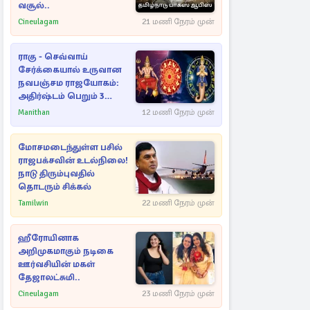
வசூல்..
Cineulagam
21 மணி நேரம் முன்
ராகு - செவ்வாய்
சேர்க்கையால் உருவான
நவபஞ்சம ராஜயோகம்:
அதிர்ஷ்டம் பெறும் 3
ராசிகள்!
Manithan
12 மணி நேரம் முன்
மோசமடைந்துள்ள பசில்
ராஜபக்சவின் உடல்நிலை!
நாடு திரும்புவதில்
தொடரும் சிக்கல்
Tamilwin
22 மணி நேரம் முன்
ஹீரோயினாக
அறிமுகமாகும் நடிகை
ஊர்வசியின் மகள்
தேஜாலட்சுமி..
Cineulagam
23 மணி நேரம் முன்