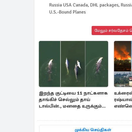
Russia USA Canada, DHL packages, Russia
U.S.-Bound Planes
மேலும் சர்வதேசம் ச
இறந்த குட்டியை 11 நாட்களாக
உக்ரைன்
தாங்கிச் செல்லும் தாய்
ரஷ்யாவ
டால்பின்., மனதை உருக்கும்
எண்ணெய்
காட்சி
நிலையம
முக்கிய செய்திகள்