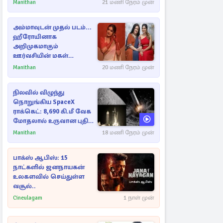
ராசிகள்!
Manithan
21 மணி நேரம் முன்
அம்மாவுடன் முதல் படம்...
ஹீரோயினாக
அறிமுகமாகும்
ஊர்வசியின் மகள்
தேஜலட்சுமி!
Manithan
20 மணி நேரம் முன்
நிலவில் விழுந்து
நொறுங்கிய SpaceX
ராக்கெட்: 8,690 கி.மீ வேக
மோதலால் உருவான புதிய
பள்ளம்!
Manithan
18 மணி நேரம் முன்
பாக்ஸ் ஆபிஸ்: 15
நாட்களில் ஜனநாயகன்
உலகளவில் செய்துள்ள
வசூல்..
Cineulagam
1 நாள் முன்