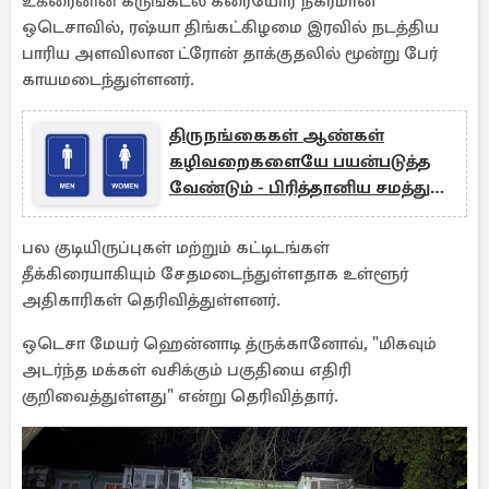
உக்ரைனின் கருங்கடல் கரையோர நகரமான
ஒடெசாவில், ரஷ்யா திங்கட்கிழமை இரவில் நடத்திய
பாரிய அளவிலான ட்ரோன் தாக்குதலில் மூன்று பேர்
காயமடைந்துள்ளனர்.
திருநங்கைகள் ஆண்கள்
கழிவறைகளையே பயன்படுத்த
வேண்டும் - பிரித்தானிய சமத்துவ
அமைச்சர்
பல குடியிருப்புகள் மற்றும் கட்டிடங்கள்
தீக்கிரையாகியும் சேதமடைந்துள்ளதாக உள்ளூர்
அதிகாரிகள் தெரிவித்துள்ளனர்.
ஒடெசா மேயர் ஹென்னாடி த்ருக்கானோவ், "மிகவும்
அடர்ந்த மக்கள் வசிக்கும் பகுதியை எதிரி
குறிவைத்துள்ளது" என்று தெரிவித்தார்.