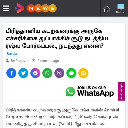
Desktop
பிரித்தானிய கடற்கரைக்கு அருகே
எச்சரிக்கை துப்பாக்கிச் சூடு நடத்திய
ரஷ்ய போர்கப்பல்., நடந்தது என்ன?
Russia
By Ragavan
2 months ago
விளம்பரம்
பிரித்தானிய கடற்கரைக்கு அருகே ரஷ்யாவின் Admiral
Grigorovich என்ற போர்க்கப்பல், பிரிட்டிஷ் கொடியுடன்
பயணித்த தனியார் படகு (Yacht) மீது எச்சரிக்கை