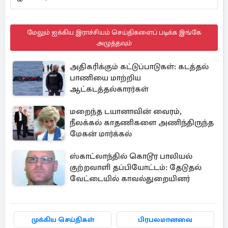
மேலும் ஐக்கிய இராச்சியம் செய்திகளைப் படிக்க இங்கே
அழுத்தவும்
அதிகரிக்கும் கட்டுப்பாடுகள்: கடத்தல்
பாணியை மாற்றிய
ஆட்கடத்தல்காரர்கள்
மறைந்த டயானாவின் வைரம்,
நீலக்கல் காதணிகளை அணிந்திருந்த
மேகன் மார்க்கல்
ஸ்காட்லாந்தில் கொடூர பாலியல்
குற்றவாளி தப்பியோட்டம்: தேடுதல்
வேட்டையில் காவல்துறையினர்
முக்கிய செய்திகள்
பிரபலமானவை