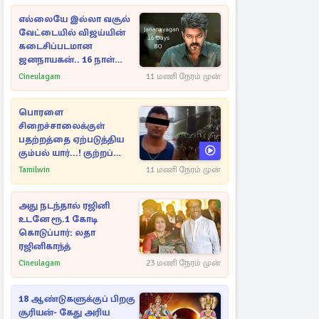
எல்லையே இல்லா வசூல்
வேட்டையில் விஜய்யின்
கடைசிப்படமான
ஜனநாயகன்.. 16 நாள்
பாக்ஸ் ஆபிஸ்
Cineulagam
11 மணி நேரம் முன்
பொரளை
சிறைச்சாலைக்குள்
பதற்றத்தை ஏற்படுத்திய
கும்பல் யார்...! குற்றப்
பின்னணி தொடர்பில்
Tamilwin
11 மணி நேரம் முன்
அதிர்ச்சித் தகவல்கள்
அது நடந்தால் ரஜினி
உடனே ரூ.1 கோடி
கொடுப்பார்: லதா
ரஜினிகாந்த்
Cineulagam
23 மணி நேரம் முன்
18 ஆண்டுகளுக்குப் பிறகு
சூரியன்- கேது அரிய