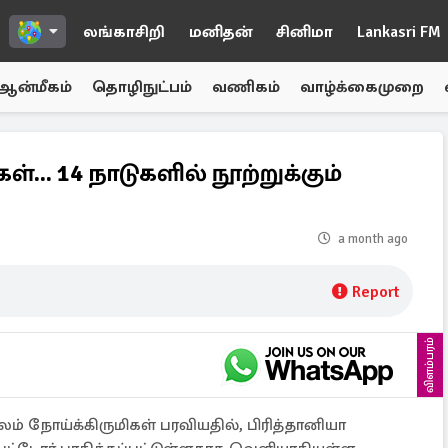
லங்காசிறி
மனிதன்
சினிமா
Lankasri FM
ஆன்மீகம்
தொழிநுட்பம்
வணிகம்
வாழ்க்கைமுறை
்... 14 நாடுகளில் நூற்றுக்கும்
a month ago
Report
விளம்பரம்
ம் நோய்க்கிருமிகள் பரவியதில், பிரித்தானியா