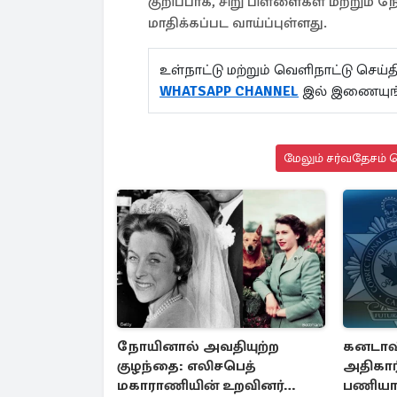
குறிப்பாக, சிறு பிள்ளைகள் மற்றும்
மாதிக்கப்பட வாய்ப்புள்ளது.
உள்நாட்டு மற்றும் வெளிநாட்டு செ
WHATSAPP CHANNEL
இல் இணையுங
மேலும் சர்வதேசம் ச
நோயினால் அவதியுற்ற
கனடாவி
குழந்தை: எலிசபெத்
அதிகா
மகாராணியின் உறவினர்
பணியாற