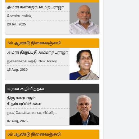
அமரர் கனகநாயகம் நடராஜா
கோண்டாவில்,
புன்னாலைக்கட்டுவன், சவுதி
20 Jul, 2025
அரேபியா, Saudi Arabia, ஜேர்மனி,
Germany, Brampton, Canada
6ம் ஆண்டு நினைவஞ்சலி
அமரர் திருப்பதிஅம்மா நடராஜா
துன்னாலை மத்தி, New Jersey,
United States, Toronto, Canada
15 Aug, 2020
மரண அறிவித்தல்
திரு ஈசுரபாதம்
சிதம்பரப்பிள்ளை
நாகர்கோவில், உசன், சிட்னி,
Australia
07 Aug, 2026
6ம் ஆண்டு நினைவஞ்சலி