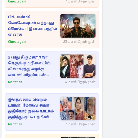
Cineulagam
7 மணி நேரம் முன்
பிக் பாஸ் 10
லோகோவுடன் வந்த புது
ப்ரோமோ! இணையத்தில்
வைரல்
Cineulagam
23 மணி நேரம் முன்
27வது திருமண நாள்
நெருங்கும் நிலையில்
விவாகரத்து வழக்கு
வாபஸ்! விஜய்யுடன்
மீண்டும் இணைவாரா?
Manithan
4 மணி நேரம் முன்
இதெல்லாம் வெறும்
ட்ராமா! மோகன் சர்மா
முதியோர் இல்ல நாடகம்
குறித்து குட்டி பத்மினி
பரபரப்பு பேட்டி
Manithan
7 மணி நேரம் முன்