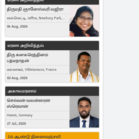
திருமதி ஞானேஸ்வரி வஜிரா
வல்வெட்டி, Jaffna, Newbury Park,
United Kingdom
04 Aug, 2026
மரண அறிவித்தல்
திரு கனகரெத்தினம்
பத்மநாதன்
மல்லாகம், Villetaneuse, France
02 Aug, 2026
அகாலமரணம்
செல்வன் வலன்ரைன்
ஸ்ரெவான்
Hamm, Germany
27 Jul, 2026
1ம் ஆண்டு நினைவஞ்சலி