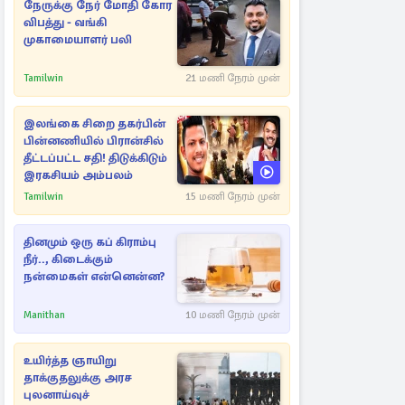
நேருக்கு நேர் மோதி கோர
விபத்து - வங்கி
முகாமையாளர் பலி
Tamilwin
21 மணி நேரம் முன்
இலங்கை சிறை தகர்பின்
பின்னணியில் பிரான்சில்
தீட்டப்பட்ட சதி! திடுக்கிடும்
இரகசியம் அம்பலம்
Tamilwin
15 மணி நேரம் முன்
தினமும் ஒரு கப் கிராம்பு
நீர்.., கிடைக்கும்
நன்மைகள் என்னென்ன?
Manithan
10 மணி நேரம் முன்
உயிர்த்த ஞாயிறு
தாக்குதலுக்கு அரச
புலனாய்வுச்