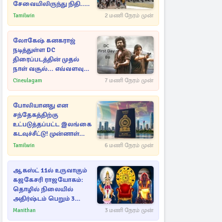
சேவையிலிருந்து நிதி..
வெளியான அதிர்ச்சி
Tamilwin
2 மணி நேரம் முன்
தகவல்!
லோகேஷ் கனகராஜ்
நடித்துள்ள DC
திரைப்படத்தின் முதல்
நாள் வசூல்... எவ்வளவு
தெரியுமா?
Cineulagam
7 மணி நேரம் முன்
போலியானது என
சந்தேகத்திற்கு
உட்படுத்தப்பட்ட இலங்கை
கடவுச்சீட்டு! முன்னாள்
எம்.பிக்கு
Tamilwin
6 மணி நேரம் முன்
பிரித்தானியாவில் ஏற்பட்ட
சிக்கல்
ஆகஸ்ட் 11ல் உருவாகும்
கஜகேசரி ராஜயோகம்:
தொழில் நிலையில்
அதிர்ஷ்டம் பெறும் 3
ராசிகள்!
Manithan
3 மணி நேரம் முன்