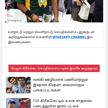
உள்நாட்டு மற்றும் வெளிநாட்டு செய்திகளை உடனுக்குடன்
அறிந்துக்கொள்ள லங்காசிறி
WHATSAPP CHANNEL
இல்
இணையுங்கள்.
மேலும் கிரிக்கெட் செய்திகளைப் படிக்க இங்கே அழுத்தவும்
வங்கி ஊழியராக பணியாற்றும்
இஷான் கிஷன்: வைரலாகும்
புகைப்படங்கள்
T20 கிரிக்கெட்டில் உலக சாதனை
படைத்துள்ள ஜாஸ் பட்லர்