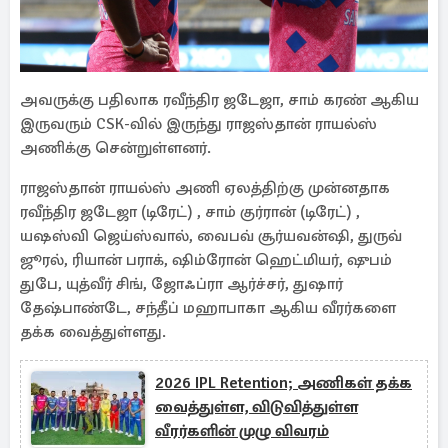
அவருக்கு பதிலாக ரவீந்திர ஜடேஜா, சாம் கரண் ஆகிய
இருவரும் CSK-வில் இருந்து ராஜஸ்தான் ராயல்ஸ்
அணிக்கு சென்றுள்ளனர்.
ராஜஸ்தான் ராயல்ஸ் அணி ஏலத்திற்கு முன்னதாக
ரவீந்திர ஜடேஜா (டிரேட்) , சாம் குர்ரான் (டிரேட்) ,
யஷஸ்வி ஜெய்ஸ்வால், வைபவ் சூர்யவன்ஷி, துருவ்
ஜூரல், ரியான் பராக், ஷிம்ரோன் ஹெட்மியர், ஷுபம்
துபே, யுத்வீர் சிங், ஜோஃப்ரா ஆர்ச்சர், துஷார்
தேஷ்பாண்டே, சந்தீப் மஹாபாகா ஆகிய வீரர்களை
தக்க வைத்துள்ளது.
2026 IPL Retention; அணிகள் தக்க
வைத்துள்ள, விடுவித்துள்ள
வீரர்களின் முழு விவரம்