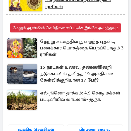
ராசிகள்
மேலும் ஆன்மீகம் செய்திகளைப் படிக்க இங்கே அழுத்தவும்
நேற்று கடகத்தில் நுழைந்த புதன்..,
பணக்கார யோகத்தை பெறப்போகும் 3
ராசிகள்
15 நாட்கள் உணவு, தண்ணீரின்றி
நடுக்கடலில் தவித்த 19 அகதிகள்:
கேள்விக்குறியான 17 பேர்?
எல்-நினோ தாக்கம்: 4.9 கோடி மக்கள்
பட்டினியில் வாடலாம்- ஐ.நா.
முக்கிய செய்திகள்
பிரபலமானவை