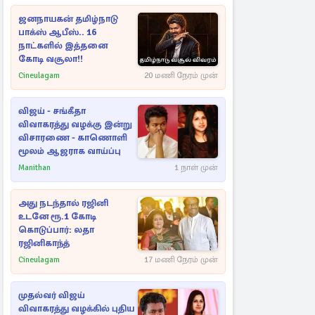
ஜனநாயகன் தமிழ்நாடு
பாக்ஸ் ஆபீஸ்.. 16
நாட்களில் இத்தனை
கோடி வசூலா!!
Cineulagam
20 மணி நேரம் முன்
விஜய் - சங்கீதா
விவாகரத்து வழக்கு இன்று
விசாரணை - காணொளி
மூலம் ஆஜராக வாய்ப்பு
Manithan
1 நாள் முன்
அது நடந்தால் ரஜினி
உடனே ரூ.1 கோடி
கொடுப்பார்: லதா
ரஜினிகாந்த்
Cineulagam
17 மணி நேரம் முன்
முதல்வர் விஜய்
விவாகரத்து வழக்கில் புதிய