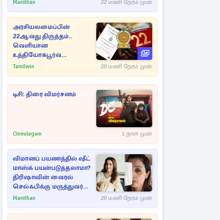
Manithan
22 மணி நேரம் முன்
அரசியலமைப்பின்
22ஆவது திருத்தம்..
வெளியான
உத்தியோகபூர்வ
அறிவிப்பு!
Tamilwin
20 மணி நேரம் முன்
டிசி: திரை விமர்சனம்
Cineulagam
1 நாள் முன்
விமானப் பயணத்தில் ஷீட்
மாஸ்க் பயன்படுத்தலாமா?
திரிஷாவின் வைரல்
செல்ஃபிக்கு மருத்துவர்
விளக்கம்
Manithan
20 மணி நேரம் முன்