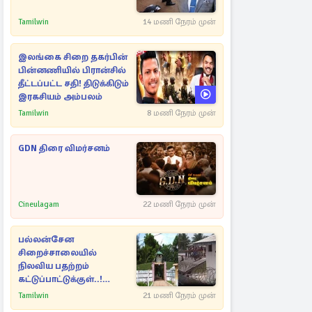
Tamilwin
14 மணி நேரம் முன்
இலங்கை சிறை தகர்பின்
பின்னணியில் பிரான்சில்
தீட்டப்பட்ட சதி! திடுக்கிடும்
இரகசியம் அம்பலம்
Tamilwin
8 மணி நேரம் முன்
GDN திரை விமர்சனம்
Cineulagam
22 மணி நேரம் முன்
பல்லன்சேன
சிறைச்சாலையில்
நிலவிய பதற்றம்
கட்டுப்பாட்டுக்குள்..!
அதிரடியாக களமிறங்கிய
Tamilwin
21 மணி நேரம் முன்
அதிகாரிகள்