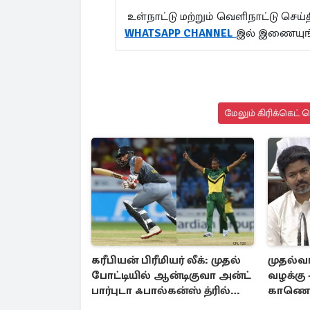
உள்நாட்டு மற்றும் வெளிநாட்டு செ
WHATSAPP CHANNEL
இல் இணையுங
மேலும் கிரிக்கெட் 
கரீபியன் பிரீமியர் லீக்: முதல்
முதல்வர
போட்டியில் ஆன்டிகுவா அன்ட்
வழக்கு 
பார்புடா ஃபால்கன்ஸ் த்ரில்
காணொள
வெற்றி
சங்கீதா