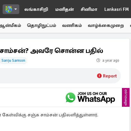
லங்காசிறி
மனிதன்
சினிமா
Lankasri FM
ஆன்மீகம்
தொழிநுட்பம்
வணிகம்
வாழ்க்கைமுறை
ு சாம்சன்? அவரே சொன்ன பதில்
Sanju Samson
a year ago
Report
விளம்பரம்
ள்விக்கு சஞ்சு சாம்சன் பதிலளித்துள்ளார்.