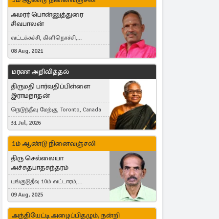
அமரர் பொன்னுத்துரை
சிவபாலன்
வட்டக்கச்சி, கிளிநொச்சி,
வட்டக்கச்சி இராமநாதபுரம்
08 Aug, 2021
மரண அறிவித்தல்
திருமதி பார்வதிப்பிள்ளை
இராமநாதன்
நெடுந்தீவு மேற்கு, Toronto, Canada
31 Jul, 2026
1ம் ஆண்டு நினைவஞ்சலி
திரு செல்லையா
அச்சுதபாதசுந்தரம்
புங்குடுதீவு 10ம் வட்டாரம்,
கொள்ளுப்பிட்டி
09 Aug, 2025
அந்தியேட்டி அழைப்பிதழும், நன்றி