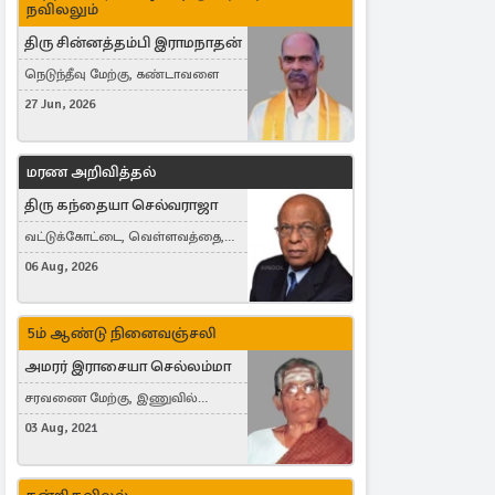
நவிலலும்
திரு சின்னத்தம்பி இராமநாதன்
நெடுந்தீவு மேற்கு, கண்டாவளை
27 Jun, 2026
மரண அறிவித்தல்
திரு கந்தையா செல்வராஜா
வட்டுக்கோட்டை, வெள்ளவத்தை,
Toronto, Canada
06 Aug, 2026
5ம் ஆண்டு நினைவஞ்சலி
அமரர் இராசையா செல்லம்மா
சரவணை மேற்கு, இணுவில்
கிழக்கு
03 Aug, 2021