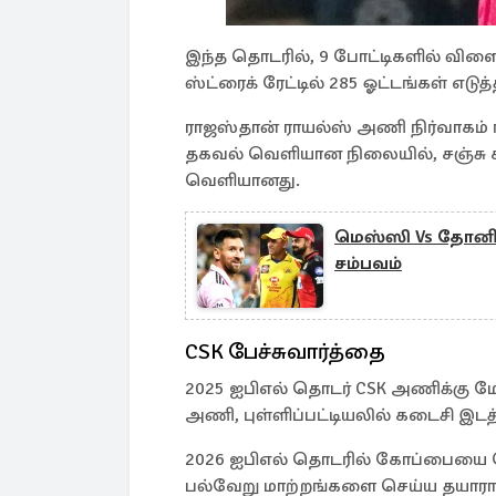
இந்த தொடரில், 9 போட்டிகளில் விளையா
ஸ்ட்ரைக் ரேட்டில் 285 ஓட்டங்கள் எடுத்த
ராஜஸ்தான் ராயல்ஸ் அணி நிர்வாகம
தகவல் வெளியான நிலையில், சஞ்சு 
வெளியானது.
மெஸ்ஸி Vs தோனி, க
சம்பவம்
CSK பேச்சுவார்த்தை
2025 ஐபிஎல் தொடர் CSK அணிக்கு
அணி, புள்ளிப்பட்டியலில் கடைசி இடத்
2026 ஐபிஎல் தொடரில் கோப்பையை வ
பல்வேறு மாற்றங்களை செய்ய தயாராக