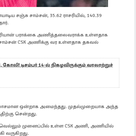
டிய சஞ்சு சாம்சன், 35.62 ராசரியில், 140.39
ார்.
் ரியான் பராக்கை அணித்தலைவராக்க உள்ளதாக
சாம்சன் CSK அணிக்கு வர உள்ளதாக தகவல்
ோலி! டிசம்பர் 14-ல் நிகழவிருக்கும் வரலாற்றுச்
 மோசமான ஒன்றாக அமைந்தது. முதல்முறையாக அந்த
திற்கு சென்றது.
ெல்லும் முனைப்பில் உள்ள CSK அணி, அணியில்
ி வருகிறது.