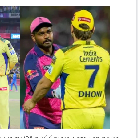
்சனை வாங்க CSK அணி நிர்வாகம், ராஜஸ்தான் ராயல்ஸ்