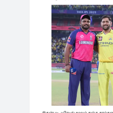
இதன்படி, டிரேடிங் மூலம் சஞ்சு சாம