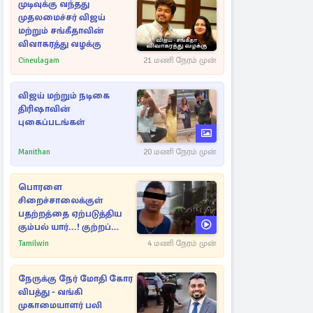
முடிவுக்கு வந்தது
முதலமைச்சர் விஜய்
மற்றும் சங்கீதாவின்
விவாகரத்து வழக்கு
Cineulagam
21 மணி நேரம் முன்
விஜய் மற்றும் நடிகை
திரிஷாவின்
புகைப்படங்கள்
Manithan
20 மணி நேரம் முன்
பொரளை
சிறைச்சாலைக்குள்
பதற்றத்தை ஏற்படுத்திய
கும்பல் யார்...! குற்றப்
பின்னணி தொடர்பில்
Tamilwin
4 மணி நேரம் முன்
அதிர்ச்சித் தகவல்கள்
நேருக்கு நேர் மோதி கோர
விபத்து - வங்கி
முகாமையாளர் பலி