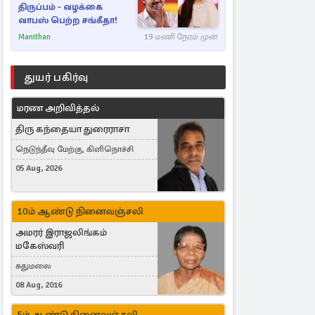
திருப்பம் - வழக்கை
வாபஸ் பெற்ற சங்கீதா!
Manithan
19 மணி நேரம் முன்
துயர் பகிர்வு
மரண அறிவித்தல்
திரு கந்தையா துரைராசா
நெடுந்தீவு மேற்கு, கிளிநொச்சி
05 Aug, 2026
10ம் ஆண்டு நினைவஞ்சலி
அமரர் இராஜலிங்கம்
மகேஸ்வரி
சுதுமலை
08 Aug, 2016
5ம் ஆண்டு நினைவஞ்சலி