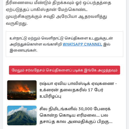
நீரிணையை மீண்டும் திறக்கவும் ஓர் ஒப்பந்தத்தை
ஏற்படுத்தப் பாகிஸ்தான் மேற்கொண்ட
முயற்சிகளுக்கும் சவுதி அரேபியா ஆதரவளித்து
வருகிறது.
உள்நாட்டு மற்றும் வெளிநாட்டு செய்திகளை உடனுக்குடன்
அறிந்துக்கொள்ள லங்காசிறி
WHATSAPP CHANNEL
இல்
இணையுங்கள்.
மேலும் சர்வதேசம் செய்திகளைப் படிக்க இங்கே அழுத்தவும்
ரஷ்யா ஏவிய பாலிஸ்டிக் ஏவுகணை -
உக்ரைன் தலைநகரில் 17 பேர்
உயிரிழப்பு
சில நிமிடங்களில் 30,000 பேரைக்
கொன்ற கொடிய எரிமலை... பல
தசாப்த கால அமைதிக்குப் பிறகு
மீண்டும்