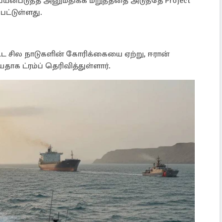
டுத்த அனுமதிக்க மறுத்ததை அடுத்தே Project
ட்டுள்ளது.
ிட்ட சில நாடுகளின் கோரிக்கையை ஏற்று, ஈரான்
க ட்ரம்ப் தெரிவித்துள்ளார்.