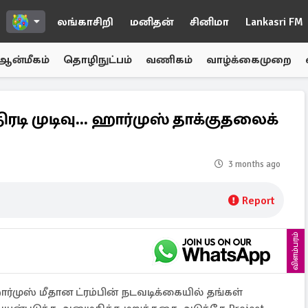
லங்காசிறி
மனிதன்
சினிமா
Lankasri FM
ஆன்மீகம்
தொழிநுட்பம்
வணிகம்
வாழ்க்கைமுறை
ரடி முடிவு... ஹார்முஸ் தாக்குதலைக்
3 months ago
Report
விளம்பரம்
ர்முஸ் மீதான ட்ரம்பின் நடவடிக்கையில் தங்கள்