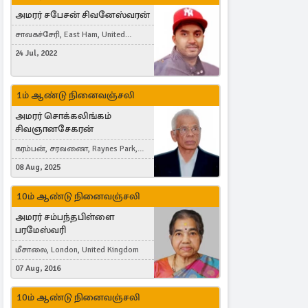
அமரர் சபேசன் சிவனேஸ்வரன்
சாவகச்சேரி, East Ham, United
Kingdom
24 Jul, 2022
1ம் ஆண்டு நினைவஞ்சலி
அமரர் சொக்கலிங்கம்
சிவஞானசேகரன்
கரம்பன், சரவணை, Raynes Park,
London, United Kingdom
08 Aug, 2025
10ம் ஆண்டு நினைவஞ்சலி
அமரர் சம்பந்தபிள்ளை
பரமேஸ்வரி
மீசாலை, London, United Kingdom
07 Aug, 2016
10ம் ஆண்டு நினைவஞ்சலி