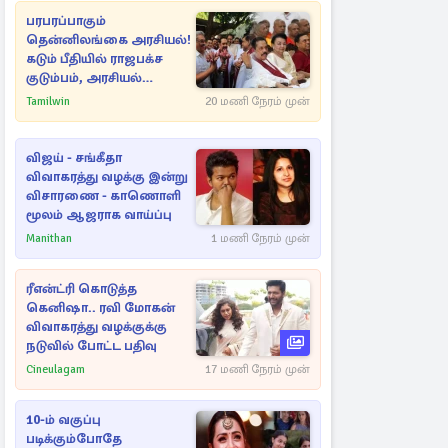
பரபரப்பாகும்
தென்னிலங்கை அரசியல்!
கடும் பீதியில் ராஜபக்ச
குடும்பம், அரசியல்
நட்புகள்
Tamilwin
20 மணி நேரம் முன்
விஜய் - சங்கீதா
விவாகரத்து வழக்கு இன்று
விசாரணை - காணொளி
மூலம் ஆஜராக வாய்ப்பு
Manithan
1 மணி நேரம் முன்
ரீஎன்ட்ரி கொடுத்த
கெனிஷா.. ரவி மோகன்
விவாகரத்து வழக்குக்கு
நடுவில் போட்ட பதிவு
Cineulagam
17 மணி நேரம் முன்
10-ம் வகுப்பு
படிக்கும்போதே