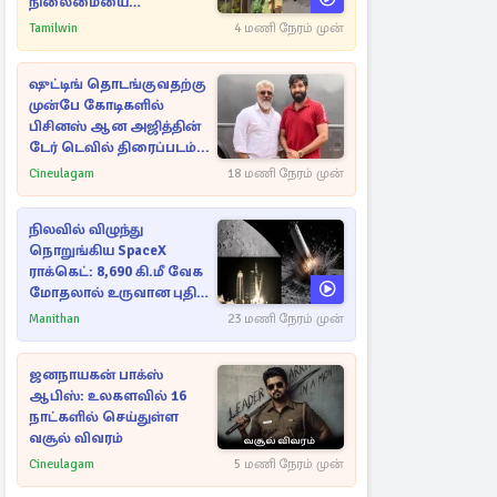
நிலைமையை
கட்டுப்படுத்த பொலிஸார்
Tamilwin
4 மணி நேரம் முன்
கண்ணீர்புகை பிரயோகம்
ஷுட்டிங் தொடங்குவதற்கு
முன்பே கோடிகளில்
பிசினஸ் ஆன அஜித்தின்
டேர் டெவில் திரைப்படம்...
Cineulagam
18 மணி நேரம் முன்
நிலவில் விழுந்து
நொறுங்கிய SpaceX
ராக்கெட்: 8,690 கி.மீ வேக
மோதலால் உருவான புதிய
பள்ளம்!
Manithan
23 மணி நேரம் முன்
ஜனநாயகன் பாக்ஸ்
ஆபிஸ்: உலகளவில் 16
நாட்களில் செய்துள்ள
வசூல் விவரம்
Cineulagam
5 மணி நேரம் முன்