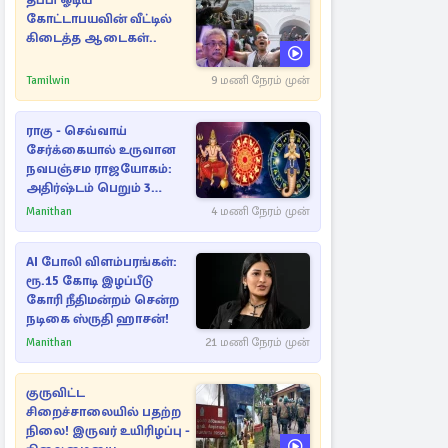
தப்பி ஓடிய
கோட்டாபயவின் வீட்டில்
கிடைத்த ஆடைகள்..
Tamilwin
9 மணி நேரம் முன்
ராகு - செவ்வாய்
சேர்க்கையால் உருவான
நவபஞ்சம ராஜயோகம்:
அதிர்ஷ்டம் பெறும் 3
ராசிகள்!
Manithan
4 மணி நேரம் முன்
AI போலி விளம்பரங்கள்:
ரூ.15 கோடி இழப்பீடு
கோரி நீதிமன்றம் சென்ற
நடிகை ஸ்ருதி ஹாசன்!
Manithan
21 மணி நேரம் முன்
குருவிட்ட
சிறைச்சாலையில் பதற்ற
நிலை! இருவர் உயிரிழப்பு -