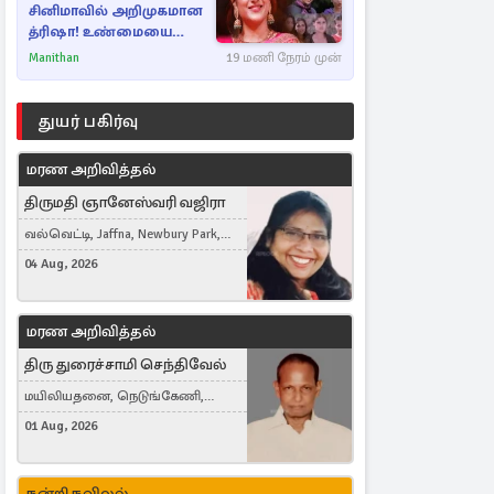
சினிமாவில் அறிமுகமான
த்ரிஷா! உண்மையை
பகிர்ந்த இயக்குநர் பிரவீன்
Manithan
19 மணி நேரம் முன்
காந்தி
துயர் பகிர்வு
மரண அறிவித்தல்
திருமதி ஞானேஸ்வரி வஜிரா
வல்வெட்டி, Jaffna, Newbury Park,
United Kingdom
04 Aug, 2026
மரண அறிவித்தல்
திரு துரைச்சாமி செந்திவேல்
மயிலியதனை, நெடுங்கேணி,
கம்பர்மலை
01 Aug, 2026
நன்றி நவிலல்