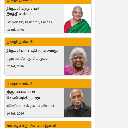
திருமதி கந்தசாமி
இரத்தினம்மா
வேலணை, Brampton, Canada
08 Jul, 2026
நன்றி நவிலல்
திருமதி பராசக்தி நிர்மலராஜா
ஏழாலை மேற்கு, கொழும்பு,
தங்காலை, London, United Kingdom
02 Jul, 2026
நன்றி நவிலல்
திரு செல்லப்பா
செல்வேந்திரராஜா
மலேசியா, Malaysia, மானிப்பாய்,
Duisburg, Germany, London, United
10 Jul, 2026
Kingdom
4ம் ஆண்டு நினைவஞ்சலி