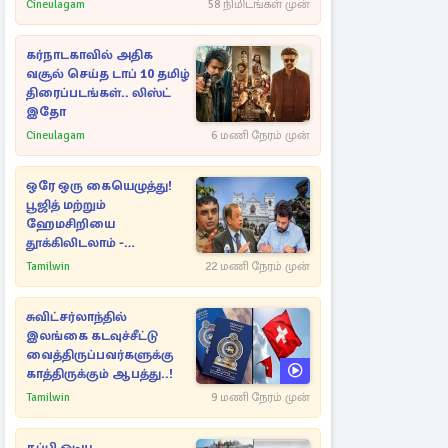
Cineulagam
58 நிமிடங்கள் முன்
கர்நாடகாவில் அதிக
வசூல் செய்த டாப் 10 தமிழ்
திரைப்படங்கள்.. லிஸ்ட்
இதோ
Cineulagam
6 மணி நேரம் முன்
ஒரே ஒரு கையெழுத்து!
பூஜித் மற்றும்
ஹேமசிறியை
தூக்கிலிடலாம் -
அநுரவுக்குச் சென்ற
Tamilwin
22 மணி நேரம் முன்
அறிவுரை..
சுவிட்சர்லாந்தில்
இலங்கை கடவுச்சீட்டு
வைத்திருப்பவர்களுக்கு
காத்திருக்கும் ஆபத்து..!
Tamilwin
9 மணி நேரம் முன்