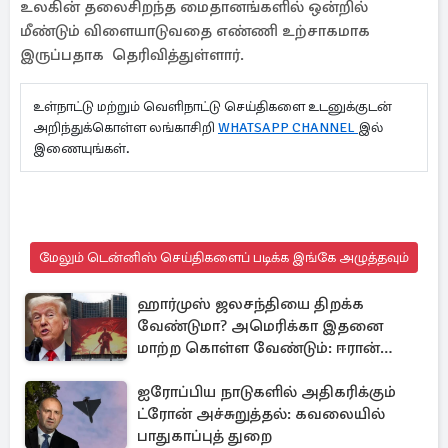
உலகின் தலைசிறந்த மைதானங்களில் ஒன்றில்
மீண்டும் விளையாடுவதை எண்ணி உற்சாகமாக
இருப்பதாக தெரிவித்துள்ளார்.
உள்நாட்டு மற்றும் வெளிநாட்டு செய்திகளை உடனுக்குடன்
அறிந்துக்கொள்ள லங்காசிறி
WHATSAPP CHANNEL
இல்
இணையுங்கள்.
மேலும் டென்னிஸ் செய்திகளைப் படிக்க இங்கே அழுத்தவும்
ஹார்முஸ் ஜலசந்தியை திறக்க
வேண்டுமா? அமெரிக்கா இதனை
மாற்ற கொள்ள வேண்டும்: ஈரான்
திட்டவட்டம்
ஐரோப்பிய நாடுகளில் அதிகரிக்கும்
ட்ரோன் அச்சுறுத்தல்: கவலையில்
பாதுகாப்புத் துறை