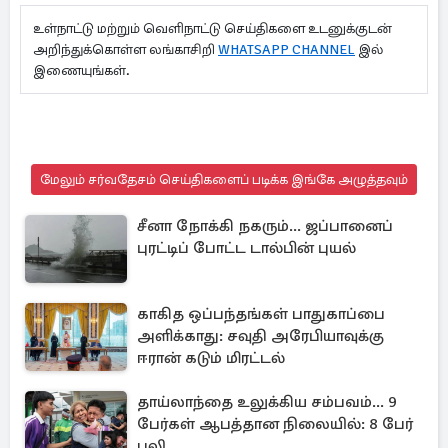
உள்நாட்டு மற்றும் வெளிநாட்டு செய்திகளை உடனுக்குடன்
அறிந்துக்கொள்ள லங்காசிறி
WHATSAPP CHANNEL
இல்
இணையுங்கள்.
மேலும் சர்வதேசம் செய்திகளைப் படிக்க இங்கே அழுத்தவும்
சீனா நோக்கி நகரும்... ஜப்பானைப்
புரட்டிப் போட்ட டால்பின் புயல்
காகித ஒப்பந்தங்கள் பாதுகாப்பை
அளிக்காது: சவுதி அரேபியாவுக்கு
ஈரான் கடும் மிரட்டல்
தாய்லாந்தை உலுக்கிய சம்பவம்... 9
பேர்கள் ஆபத்தான நிலையில்: 8 பேர்
பலி