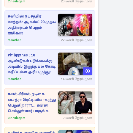
Cineulagam
23 மணி நேரம் முன்
சனியின் நட்சத்திர
மாற்றம்: ஆகஸ்ட் 20 முதல்
அதிர்ஷ்டம் பெறும்
ராசிகள்!
Manithan
22 மணி நேரம் முன்
Philippines : 10
ஆண்டுகள் படுக்கைக்கு
அடியில் இருந்த பல கோடி
மதிப்புள்ள அரிய முத்து!
Manithan
14 மணி நேரம் முன்
கயல் சீரியல் நடிகை
சைத்ரா ரெட்டி விவாகரத்து
பெறுகிறாரா?... என்ன
செய்துள்ளார் பாருங்க
Cineulagam
2 மணி நேரம் முன்