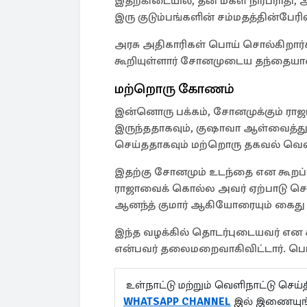
இதற்கிடையில், தன் மகள் நிரபராத
இரு குடும்பங்களின் சம்மதத்தின்பேரி
அரசு அதிகாரிகள் பொய் சொல்கிறார
கூறியுள்ளார் சோனமுடைய தந்தையான
மற்றொரு கோணம்
இன்னொரு பக்கம், சோனமுக்கும் ராஜ
இருந்ததாகவும், குஷாவா ஆள்வ
செய்ததாகவும் மற்றொரு தகவல் வெள
இதற்கு சோனமும் உடந்தை என கூறப்ப
ராஜாவைக் கொல்ல அவர் ஏற்பாடு செய
ஆனந்த் குமார் ஆகியோரையும் கைது ச
இந்த வழக்கில் தொடர்புடையவர் என க
என்பவர் தலைமறைவாகிவிட்டார். பொ
உள்நாட்டு மற்றும் வெளிநாட்டு செ
WHATSAPP CHANNEL
இல் இணையுங