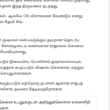
ி, அவளால் தன் கணவரை கொலை செய்ய முடியாது,
ல்தான் இந்த திருமணம் நடந்தது.
்கள், ஆகவே CBI விசாரணை வேண்டும் என்று
 தேவி சிங்.
ா குஷாவா என்பவருக்கும் தவறான தொடர்பு
ைத்து சோனமுடைய கணவரான ராஜாவை கொலை
ியாகியுள்ளது.
டும் நிலையில், பொலிசார் குஷாவாவையும்,
்ததாக கூறப்படும் விஷால் சௌகான், மற்றும்
ெய்துள்ளார்கள்.
ருதப்படும் மற்றொரு நபரான ஆகாஷ் ராஜ்புத்
லிசார் அவரை தேடிவருகிறார்கள்.
ய்திகளை உடனுக்குடன் அறிந்துக்கொள்ள லங்காசிறி
்கள்.