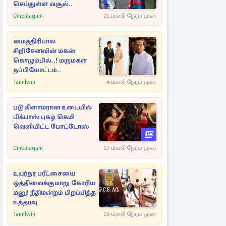
செய்துள்ள வசூல்..
Cineulagam
21 மணி நேரம் முன்
மைத்திரிபால
சிறிசேனவின் மகன்
கொழும்பில்..! மருமகள்
தப்பியோட்டம்..
Tamilwin
4 மணி நேரம் முன்
படு கிளாமரான உடையில்
பிக்பாஸ் புகழ் கெமி
வெளியிட்ட போட்டோஸ்
Cineulagam
17 மணி நேரம் முன்
உயர்தர பரீட்சையை
ஒத்திவைக்குமாறு கோரிய
மனு! நீதிமன்றம் பிறப்பித்த
உத்தரவு
Tamilwin
20 மணி நேரம் முன்