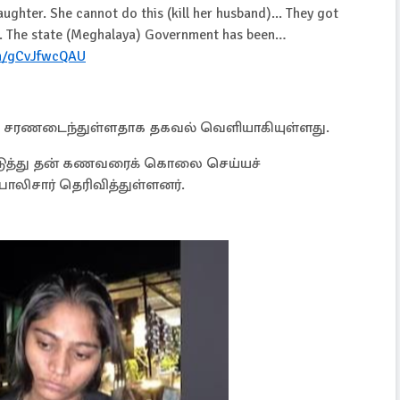
aughter. She cannot do this (kill her husband)... They got
es. The state (Meghalaya) Government has been…
om/gCvJfwcQAU
் சரணடைந்துள்ளதாக தகவல் வெளியாகியுள்ளது.
ொடுத்து தன் கணவரைக் கொலை செய்யச்
ிசார் தெரிவித்துள்ளனர்.