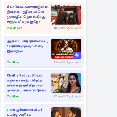
லோகேஷ் கனகராஜின் DC
திரைப்படத்தின் டிக்கெட்
முன்பதிவு தொடங்கியது..
வசூல் விவரம் இதோ
Cineulagam
18 மணி நேரம் முன்
ஆகஸ்ட் மாத ராசிபலன்..,
12 ராசிகளுக்கும் எப்படி
இருக்கும்?
Manithan
13 மணி நேரம் முன்
Chaitra Reddy : சீரியல்
நடிகை சைத்ரா ரெட்டி
விவாகரத்தா? திருமண
புகைப்படங்களை நீக்கம்
Manithan
17 மணி நேரம் முன்
நான் சூர்யாவை விட 3
மடங்கு அதிகம்