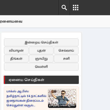
ஏனையவை
இன்றைய செய்திகள்
வியாழன்
புதன்
செவ்வாய்
திங்கள்
ஞாயிறு
சனி
வெள்ளி
ஏனைய செய்திகள்
பாக்ஸ் ஆபிஸ்:
தமிழ்நாட்டில் 14 நாட்களில்
ஜனநாயகன் திரைப்படம்
செய்துள்ள வசூல்..