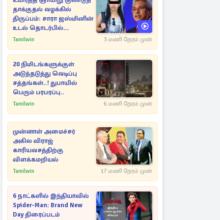
உயிர்த்த ஞாயிறு குண்டுத்
தாக்குதல் வழக்கில்
திருப்பம்: சாரா ஜஸ்மினின்
உடல் தொடர்பில்
நீதிமன்றத்தில் வெளியான
Tamilwin
3 மணி நேரம் முன்
அதிர்ச்சி தகவல்
20 நிமிடங்களுக்குள்
அடுத்தடுத்து வெடிப்பு
சத்தங்கள்..! துபாயில்
பெரும் பரபரப்பு..
Tamilwin
6 மணி நேரம் முன்
முன்னாள் அமைச்சர்
அகில விராஜ்
காரியவசத்திற்கு
விளக்கமறியல்
Tamilwin
17 மணி நேரம் முன்
6 நாட்களில் இந்தியாவில்
Spider-Man: Brand New
Day திரைப்படம்