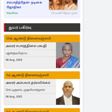
சம்பாதித்தேன்- நடிகை
ஜோதிகா
Manithan
13 மணி நேரம் முன்
துயர் பகிர்வு
10ம் ஆண்டு நினைவஞ்சலி
அமரர் சபாரத்தினம் பசுபதி
புதுக்குடியிருப்பு
06 Aug, 2016
3ம் ஆண்டு நினைவஞ்சலி
அமரர் அம்பலம் தர்மலிங்கம்
செட்டிகுளம், முதலியார்குளம்
06 Aug, 2023
1ம் ஆண்டு நினைவஞ்சலி