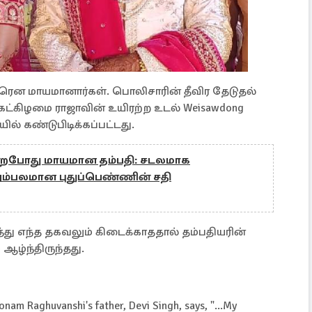
டீரென மாயமானார்கள். பொலிசாரின் தீவிர தேடுதல்
கட்கிழமை ராஜாவின் உயிரற்ற உடல் Weisawdong
ில் கண்டுபிடிக்கப்பட்டது.
ன்றபோது மாயமான தம்பதி: சடலமாக
அம்பலமான புதுப்பெண்ணின் சதி
ு எந்த தகவலும் கிடைக்காததால் தம்பதியரின்
 ஆழ்ந்திருந்தது.
onam Raghuvanshi's father, Devi Singh, says, "...My