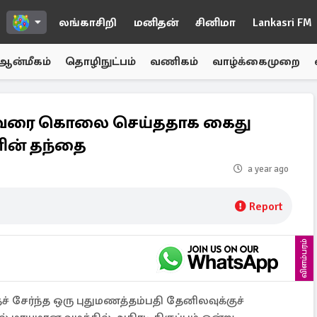
லங்காசிறி
மனிதன்
சினிமா
Lankasri FM
ஆன்மீகம்
தொழிநுட்பம்
வணிகம்
வாழ்க்கைமுறை
 கணவரை கொலை செய்ததாக கைது
ின் தந்தை
a year ago
Report
விளம்பரம்
் சேர்ந்த ஒரு புதுமணத்தம்பதி தேனிலவுக்குச்