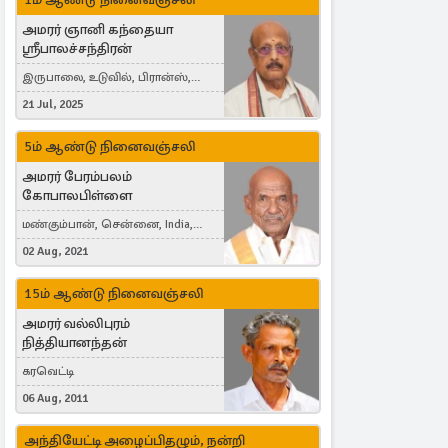
அமரர் ஞானி கந்தையா
ஸ்ரீபாலச்சந்திரன்
இருபாலை, உடுவில், பிரான்ஸ்,
France
21 Jul, 2025
5ம் ஆண்டு நினைவஞ்சலி
அமரர் பேரம்பலம்
கோபாலபிள்ளை
மண்கும்பான், சென்னை, India,
Cergy, France
02 Aug, 2021
15ம் ஆண்டு நினைவஞ்சலி
அமரர் வல்லிபுரம்
நித்தியானந்தன்
கரவெட்டி
06 Aug, 2011
அந்தியேட்டி அழைப்பிதழும், நன்றி