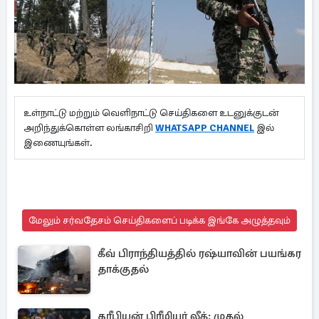
உள்நாட்டு மற்றும் வெளிநாட்டு செய்திகளை உடனுக்குடன்
அறிந்துக்கொள்ள லங்காசிறி
WHATSAPP CHANNEL
இல்
இணையுங்கள்.
மேலும் சர்வதேசம் செய்திகளைப் படிக்க இங்கே அழுத்தவும்
கீவ் பிராந்தியத்தில் ரஷ்யாவின் பயங்கர
தாக்குதல்
கரீபியன் பிரீமியர் லீக்: முதல்