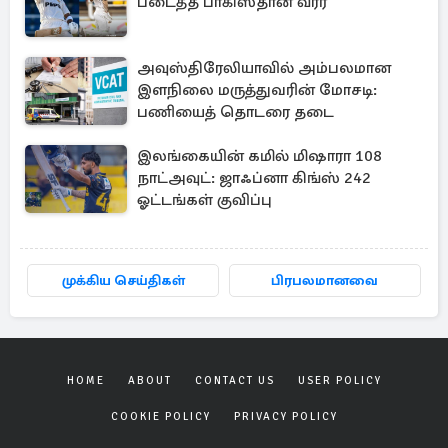
படைத்த பாகிஸ்தான் வீரர்
அவுஸ்திரேலியாவில் அம்பலமான
இளநிலை மருத்துவரின் மோசடி:
பணியைத் தொடரை தடை
இலங்கையின் கமில் மிஷாரா 108
நாட்அவுட்: ஜாஃப்னா கிங்ஸ் 242
ஓட்டங்கள் குவிப்பு
முக்கிய செய்திகள்
பிரபலமானவை
HOME
ABOUT
CONTACT US
USER POLICY
COOKIE POLICY
PRIVACY POLICY