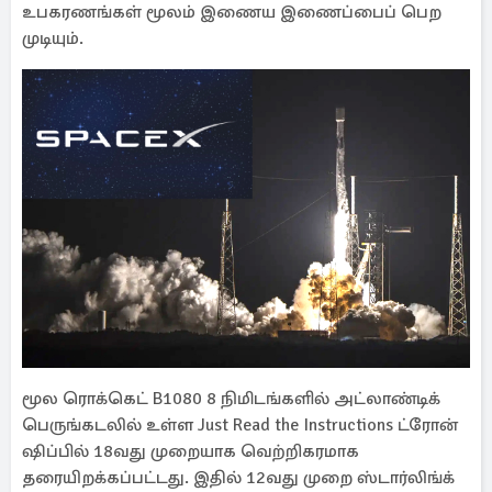
உபகரணங்கள் மூலம் இணைய இணைப்பைப் பெற
முடியும்.
மூல ரொக்கெட் B1080 8 நிமிடங்களில் அட்லாண்டிக்
பெருங்கடலில் உள்ள Just Read the Instructions ட்ரோன்
ஷிப்பில் 18வது முறையாக வெற்றிகரமாக
தரையிறக்கப்பட்டது. இதில் 12வது முறை ஸ்டார்லிங்க்