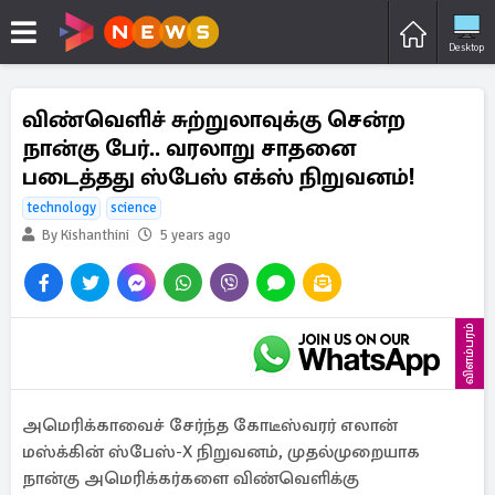
Desktop
விண்வெளிச் சுற்றுலாவுக்கு சென்ற
நான்கு பேர்.. வரலாறு சாதனை
படைத்தது ஸ்பேஸ் எக்ஸ் நிறுவனம்!
technology
science
By Kishanthini
5 years ago
விளம்பரம்
அமெரிக்காவைச் சேர்ந்த கோடீஸ்வரர் எலான்
மஸ்க்கின் ஸ்பேஸ்-X நிறுவனம், முதல்முறையாக
நான்கு அமெரிக்கர்களை விண்வெளிக்கு