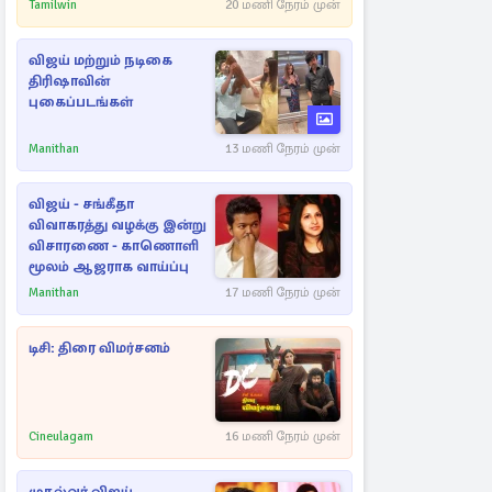
கட்டுப்படுத்த பொலிஸார்
Tamilwin
20 மணி நேரம் முன்
கண்ணீர்புகை பிரயோகம்
விஜய் மற்றும் நடிகை
திரிஷாவின்
புகைப்படங்கள்
Manithan
13 மணி நேரம் முன்
விஜய் - சங்கீதா
விவாகரத்து வழக்கு இன்று
விசாரணை - காணொளி
மூலம் ஆஜராக வாய்ப்பு
Manithan
17 மணி நேரம் முன்
டிசி: திரை விமர்சனம்
Cineulagam
16 மணி நேரம் முன்