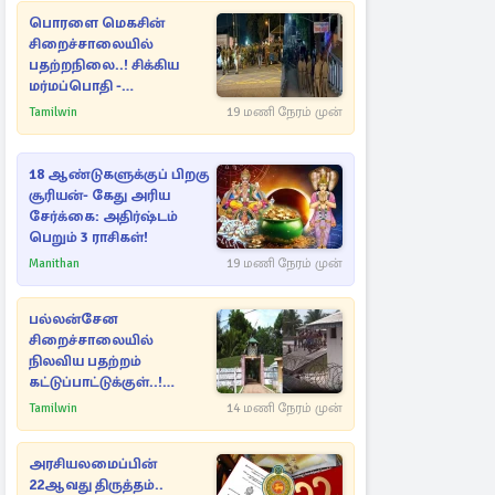
பொரளை மெகசின்
சிறைச்சாலையில்
பதற்றநிலை..! சிக்கிய
மர்மப்பொதி -
பின்னணியில் வெளியான
Tamilwin
19 மணி நேரம் முன்
காரணம்
18 ஆண்டுகளுக்குப் பிறகு
சூரியன்- கேது அரிய
சேர்க்கை: அதிர்ஷ்டம்
பெறும் 3 ராசிகள்!
Manithan
19 மணி நேரம் முன்
பல்லன்சேன
சிறைச்சாலையில்
நிலவிய பதற்றம்
கட்டுப்பாட்டுக்குள்..!
அதிரடியாக களமிறங்கிய
Tamilwin
14 மணி நேரம் முன்
அதிகாரிகள்
அரசியலமைப்பின்
22ஆவது திருத்தம்..