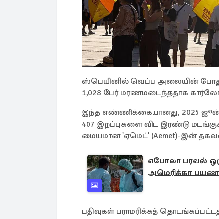
ஸ்பெயினில் வெப்ப அலையின் போது
1,028 பேர் மரணமடைந்ததாக கார்லோஸ்
இந்த எண்ணிக்கையானது, 2025 ஜூன் ம
407 இறப்புகளை விட இரண்டு மடங்கு
மையமான 'ஏமெட்' (Aemet)-இன் தகவல
எபோலா பரவல் ஒருபக
அமெரிக்கா பயண 
பதிவுகள் பராமரிக்கத் தொடங்கப்பட்ட