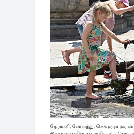
ஜேர்மனி, போலந்து, செக் குடியரசு,
இதுவரை பதிவான அதிகபட்ச வெப்பநி