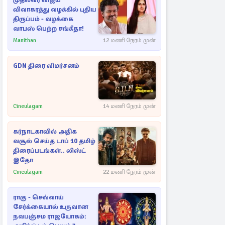
முதல்வர் விஜய்
விவாகரத்து வழக்கில் புதிய
திருப்பம் - வழக்கை
வாபஸ் பெற்ற சங்கீதா!
Manithan
12 மணி நேரம் முன்
GDN திரை விமர்சனம்
Cineulagam
14 மணி நேரம் முன்
கர்நாடகாவில் அதிக
வசூல் செய்த டாப் 10 தமிழ்
திரைப்படங்கள்.. லிஸ்ட்
இதோ
Cineulagam
22 மணி நேரம் முன்
ராகு - செவ்வாய்
சேர்க்கையால் உருவான
நவபஞ்சம ராஜயோகம்: