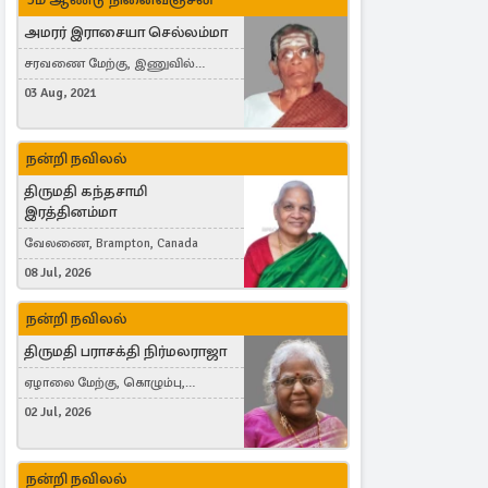
அமரர் இராசையா செல்லம்மா
சரவணை மேற்கு, இணுவில்
கிழக்கு
03 Aug, 2021
நன்றி நவிலல்
திருமதி கந்தசாமி
இரத்தினம்மா
வேலணை, Brampton, Canada
08 Jul, 2026
நன்றி நவிலல்
திருமதி பராசக்தி நிர்மலராஜா
ஏழாலை மேற்கு, கொழும்பு,
தங்காலை, London, United Kingdom
02 Jul, 2026
நன்றி நவிலல்