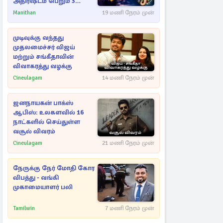
அதிர்ஷ்டம் பெறும் 3
ராசிகள்!
Manithan
19 மணி நேரம் முன்
முடிவுக்கு வந்தது
முதலமைச்சர் விஜய்
மற்றும் சங்கீதாவின்
விவாகரத்து வழக்கு
Cineulagam
14 மணி நேரம் முன்
ஜனநாயகன் பாக்ஸ்
ஆபிஸ்: உலகளவில் 16
நாட்களில் செய்துள்ள
வசூல் விவரம்
Cineulagam
21 மணி நேரம் முன்
நேருக்கு நேர் மோதி கோர
விபத்து - வங்கி
முகாமையாளர் பலி
Tamilwin
7 மணி நேரம் முன்