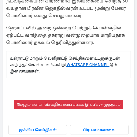
நடவடிக்கையின் காரணமாக இலங்கையை சேர்ந்த 30
வயதான பிரவீன் ஜெகதீஸ்வரன் உட்பட மூன்று பேரை
பொலிஸார் கைது செய்துள்ளனர்.
ஹோட்டலில் அறை ஒன்றை பெற்றுக் கொள்வதில்
ஏற்பட்ட வார்த்தை தகராறு வன்முறையாக மாறியதாக
பொலிஸார் தகவல் தெரிவித்துள்ளனர்.
உள்நாட்டு மற்றும் வெளிநாட்டு செய்திகளை உடனுக்குடன்
அறிந்துக்கொள்ள லங்காசிறி
WHATSAPP CHANNEL
இல்
இணையுங்கள்.
மேலும் கனடா செய்திகளைப் படிக்க இங்கே அழுத்தவும்
முக்கிய செய்திகள்
பிரபலமானவை