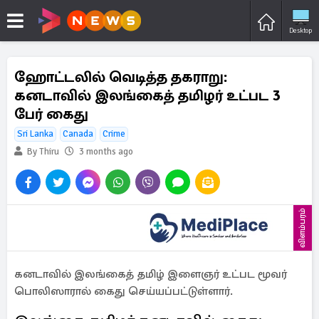
Desktop
ஹோட்டலில் வெடித்த தகராறு:
கனடாவில் இலங்கைத் தமிழர் உட்பட 3
பேர் கைது
Sri Lanka
Canada
Crime
By Thiru
3 months ago
விளம்பரம்
கனடாவில் இலங்கைத் தமிழ் இளைஞர் உட்பட மூவர்
பொலிஸாரால் கைது செய்யப்பட்டுள்ளார்.