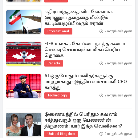
எதிர்பார்த்ததை விட வேகமாக
இராணுவ தளத்தை மீண்டும்
கட்டியெழுப்பிவரும் ஈரான்
International
2 மாதங்கள் முன்
FIFA உலகக் கோப்பை நடத்த கனடா
செலவு செய்யவுள்ள மிகப்பெரிய
தொகை
Canada
2 மாதங்கள் முன்
AI ஒருபோதும் மனிதர்களுக்கு
மாற்றாகாது- இந்திய வம்சாவளி CEO
கருத்து
Technology
2 மாதங்கள் முன்
இணையத்தில் பெரிதும் கவனம்
ஈர்த்துவரும் ஒரு பெண்ணின்
திருமணம்: யார் இந்த வெனிசுலா?
United Kingdom
2 மாதங்கள் முன்