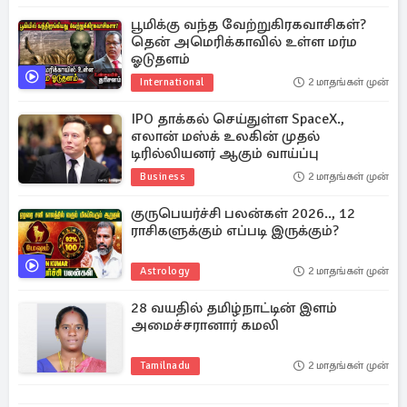
பூமிக்கு வந்த வேற்றுகிரகவாசிகள்?
தென் அமெரிக்காவில் உள்ள மர்ம
ஓடுதளம்
International
2 மாதங்கள் முன்
IPO தாக்கல் செய்துள்ள SpaceX.,
எலான் மஸ்க் உலகின் முதல்
டிரில்லியனர் ஆகும் வாய்ப்பு
Business
2 மாதங்கள் முன்
குருபெயர்ச்சி பலன்கள் 2026.., 12
ராசிகளுக்கும் எப்படி இருக்கும்?
Astrology
2 மாதங்கள் முன்
28 வயதில் தமிழ்நாட்டின் இளம்
அமைச்சரானார் கமலி
Tamilnadu
2 மாதங்கள் முன்