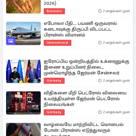
2026)
Business
2 மாதங்கள் முன்
எபோலா பீதி... பயணி ஒருவரால்
கனடாவுக்கு திருப்பி விடப்பட்ட
பிரான்ஸ் விமானம்
International
2 மாதங்கள் முன்
ஐரோப்பிய ஒன்றியத்தில் உக்ரைனுக்கு
இணை உறுப்பினர் நிலை.,
முன்மொழிந்த ஜேர்மன் சேன்சலர்
Germany
2 மாதங்கள் முன்
விதிகளை மீறி பெட்ரோல் விலையை
உயர்த்தியுள்ள ஜேர்மன் பெட்ரோல்
நிலையங்கள்
Germany
2 மாதங்கள் முன்
வாழ்வையே மாற்றிவிட்ட மொபைல்
போன்: பிரான்ஸ் எடுத்துவரும்