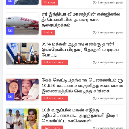
France
2 மாதங்கள் முன்
ஏர் இந்தியா விமானத்தின் என்ஜினில்
தீ: டெல்லியில் அவசர கால
தரையிறக்கம்
India
2 மாதங்கள் முன்
99% மக்கள் ஆதரவு எனக்கு தான்!
இஸ்ரேலிய பிரதமர் தேர்தலில் டிரம்ப்
போட்டி
International
2 மாதங்கள் முன்
கேக் வெட்டியதற்காக பெண்ணிடம் ரூ
10,656 கட்டணம் வசூலித்த உணவகம்:
இணையத்தில் வெடித்த சர்ச்சை
International
2 மாதங்கள் முன்
10ம் வகுப்பில் மகன் எடுத்த
மதிப்பெண்கள்... அறந்தாங்கி நிஷா
வெளியிட்ட காணொளி
Tamilnadu
2 மாதங்கள் முன்