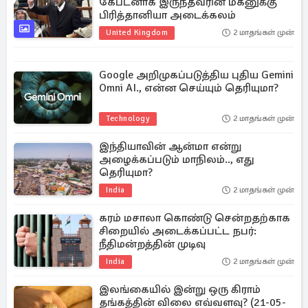
கேப்டனாக இருந்தவரின் மகனுக்கு
பிரித்தானியா அடைக்கலம்
United Kingdom
2 மாதங்கள் முன்
Google அறிமுகப்படுத்திய புதிய Gemini
Omni AI., என்ன செய்யும் தெரியுமா?
Technology
2 மாதங்கள் முன்
இந்தியாவின் ஆன்மா என்று
அழைக்கப்படும் மாநிலம்.., எது
தெரியுமா?
India
2 மாதங்கள் முன்
கரம் மசாலா கொண்டு சென்றதற்காக
சிறையில் அடைக்கப்பட்ட நபர்:
நீதிமன்றத்தின் முடிவு
India
2 மாதங்கள் முன்
இலங்கையில் இன்று ஒரு கிராம்
தங்கத்தின் விலை எவ்வளவு? (21-05-