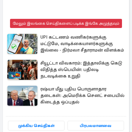
மேலும் இலங்கை செய்திகளைப் படிக்க இங்கே அழுத்தவும்
UPI கட்டணம் வணிகர்களுக்கு
மட்டுமே, வாடிக்கையாளர்களுக்கு
இல்லை - நிர்மலா சீதாராமன் விளக்கம்
சியூட்டா விவகாரம்: இத்தாலிக்கு கெடு
விதித்த ஸ்பெயின்: பதிலடி
நடவடிக்கை உறுதி
ரஷ்யா மீது புதிய பொருளாதார
தடைகள்: அமெரிக்க செனட் சபையில்
கிடைத்த ஒப்புதல்
முக்கிய செய்திகள்
பிரபலமானவை