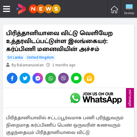
Desktop
பிரித்தானியாவை விட்டு வெளியேற
உத்தரவிடப்பட்டுள்ள இலங்கையர்:
கர்ப்பிணி மனைவியின் அச்சம்
Sri Lanka
United Kingdom
By Balamanuvelan
2 months ago
விளம்பரம்
பிரித்தானியாவில் சட்டப்பூர்வமாக பணி புரிந்துவரும்
நிறைமாத கர்ப்பிணிப் பெண் ஒருவரின் கணவரும்
குழந்தையும் பிரித்தானியாவை விட்டு