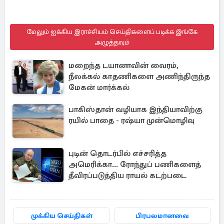
மேலும் ஐக்கிய இராச்சியம் செய்திகளைப் படிக்க இங்கே
அழுத்தவும்
மறைந்த டயானாவின் வைரம்,
நீலக்கல் காதணிகளை அணிந்திருந்த
மேகன் மார்க்கல்
பாகிஸ்தான் வழியாக இந்தியாவிற்கு
ரயில் பாதை - ரஷ்யா முன்மொழிவு
புடின் தொடர்பில் எச்சரித்த
அமெரிக்கா... ரோந்துப் பணிகளைத்
தீவிரப்படுத்திய ராயல் கடற்படை
முக்கிய செய்திகள்
பிரபலமானவை