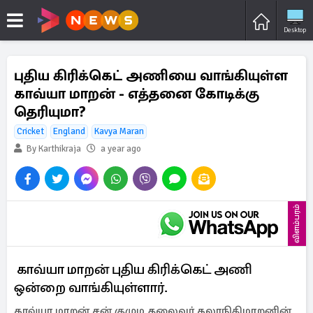
Desktop
புதிய கிரிக்கெட் அணியை வாங்கியுள்ள
காவ்யா மாறன் - எத்தனை கோடிக்கு
தெரியுமா?
Cricket
England
Kavya Maran
By Karthikraja
a year ago
விளம்பரம்
காவ்யா மாறன் புதிய கிரிக்கெட் அணி
ஒன்றை வாங்கியுள்ளார்.
காவ்யா மாறன் சன் குழும தலைவர் கலாநிதிமாறனின்