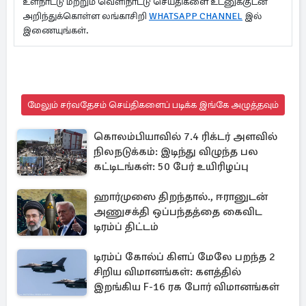
உள்நாட்டு மற்றும் வெளிநாட்டு செய்திகளை உடனுக்குடன்
அறிந்துக்கொள்ள லங்காசிறி
WHATSAPP CHANNEL
இல்
இணையுங்கள்.
மேலும் சர்வதேசம் செய்திகளைப் படிக்க இங்கே அழுத்தவும்
கொலம்பியாவில் 7.4 ரிக்டர் அளவில்
நிலநடுக்கம்: இடிந்து விழுந்த பல
கட்டிடங்கள்: 50 பேர் உயிரிழப்பு
ஹார்முஸை திறந்தால்., ஈரானுடன்
அணுசக்தி ஒப்பந்தத்தை கைவிட
டிரம்ப் திட்டம்
டிரம்ப் கோல்ப் கிளப் மேலே பறந்த 2
சிறிய விமானங்கள்: களத்தில்
இறங்கிய F-16 ரக போர் விமானங்கள்