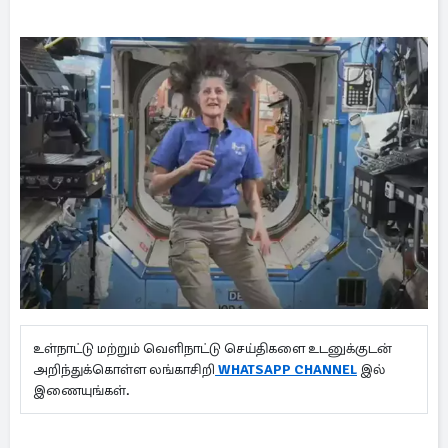
உள்நாட்டு மற்றும் வெளிநாட்டு செய்திகளை உடனுக்குடன்
அறிந்துக்கொள்ள லங்காசிறி
WHATSAPP CHANNEL
இல்
இணையுங்கள்.