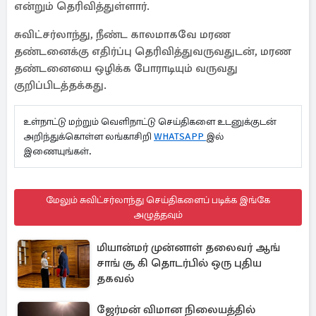
என்றும் தெரிவித்துள்ளார்.
சுவிட்சர்லாந்து, நீண்ட காலமாகவே மரண
தண்டனைக்கு எதிர்ப்பு தெரிவித்துவருவதுடன், மரண
தண்டனையை ஒழிக்க போராடியும் வருவது
குறிப்பிடத்தக்கது.
உள்நாட்டு மற்றும் வெளிநாட்டு செய்திகளை உடனுக்குடன்
அறிந்துக்கொள்ள லங்காசிறி
WHATSAPP
இல்
இணையுங்கள்.
மேலும் சுவிட்சர்லாந்து செய்திகளைப் படிக்க இங்கே
அழுத்தவும்
மியான்மர் முன்னாள் தலைவர் ஆங்
சாங் சூ கி தொடர்பில் ஒரு புதிய
தகவல்
ஜேர்மன் விமான நிலையத்தில்