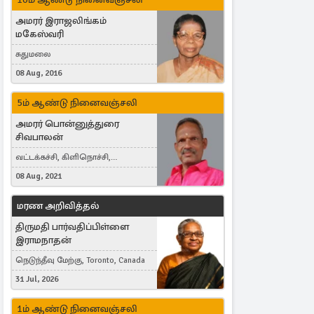
அமரர் இராஜலிங்கம்
மகேஸ்வரி
சுதுமலை
08 Aug, 2016
5ம் ஆண்டு நினைவஞ்சலி
அமரர் பொன்னுத்துரை
சிவபாலன்
வட்டக்கச்சி, கிளிநொச்சி,
வட்டக்கச்சி இராமநாதபுரம்
08 Aug, 2021
மரண அறிவித்தல்
திருமதி பார்வதிப்பிள்ளை
இராமநாதன்
நெடுந்தீவு மேற்கு, Toronto, Canada
31 Jul, 2026
1ம் ஆண்டு நினைவஞ்சலி