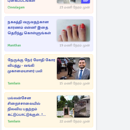
புகைப்படங்கள்
Cineulagam
23 மணி நேரம் முன்
நகசுத்தி வருவதற்கான
காரணம் என்ன? இதை
தெரிந்து கொள்ளுங்கள்
Manithan
19 மணி நேரம் முன்
நேருக்கு நேர் மோதி கோர
விபத்து - வங்கி
முகாமையாளர் பலி
Tamilwin
15 மணி நேரம் முன்
பல்லன்சேன
சிறைச்சாலையில்
நிலவிய பதற்றம்
கட்டுப்பாட்டுக்குள்..!
அதிரடியாக களமிறங்கிய
Tamilwin
22 மணி நேரம் முன்
அதிகாரிகள்