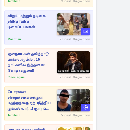
Tamilwin
9 மணி நேரம் முன்
விஜய் மற்றும் நடிகை
திரிஷாவின்
புகைப்படங்கள்
Manithan
21 மணி நேரம் முன்
ஜனநாயகன் தமிழ்நாடு
பாக்ஸ் ஆபீஸ்.. 16
நாட்களில் இத்தனை
கோடி வசூலா!!
Cineulagam
21 மணி நேரம் முன்
பொரளை
சிறைச்சாலைக்குள்
பதற்றத்தை ஏற்படுத்திய
கும்பல் யார்...! குற்றப்
பின்னணி தொடர்பில்
Tamilwin
5 மணி நேரம் முன்
அதிர்ச்சித் தகவல்கள்