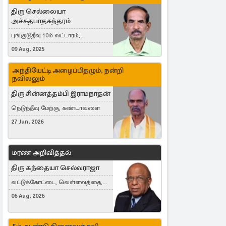
திரு செல்லையா
அச்சுதபாதசுந்தரம்
புங்குடுதீவு 10ம் வட்டாரம்,
கொள்ளுப்பிட்டி
09 Aug, 2025
அந்தியேட்டி அழைப்பிதழும், நன்றி
நவிலலும்
திரு சின்னத்தம்பி இராமநாதன்
நெடுந்தீவு மேற்கு, கண்டாவளை
27 Jun, 2026
மரண அறிவித்தல்
திரு கந்தையா செல்வராஜா
வட்டுக்கோட்டை, வெள்ளவத்தை,
Toronto, Canada
06 Aug, 2026