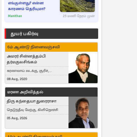
எங்குள்ளது? என்ன
காரணம் தெரியுமா?
Manithan
23 மணி நேரம் முன்
துயர் பகிர்வு
6ம் ஆண்டு நினைவஞ்சலி
அமரர் சின்னத்தம்பி
தர்மகுலசிங்கம்
கரணவாய் வடக்கு, சூரிச்,
Switzerland
08 Aug, 2020
மரண அறிவித்தல்
திரு கந்தையா துரைராசா
நெடுந்தீவு மேற்கு, கிளிநொச்சி
05 Aug, 2026
10ம் ஆண்டு நினைவஞ்சலி