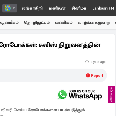
லங்காசிறி
மனிதன்
சினிமா
Lankasri FM
ஆன்மீகம்
தொழிநுட்பம்
வணிகம்
வாழ்க்கைமுறை
ரோபோக்கள்: சுவிஸ் நிறுவனத்தின்
a year ago
Report
விளம்பரம்
ெலிவரி செய்ய ரோபோக்களை பயன்படுத்தும்