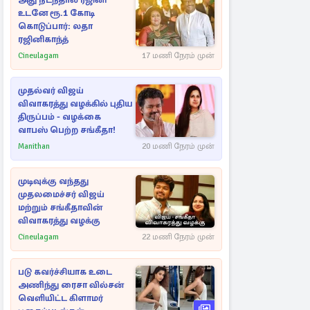
அது நடந்தால் ரஜினி
உடனே ரூ.1 கோடி
கொடுப்பார்: லதா
ரஜினிகாந்த்
Cineulagam
17 மணி நேரம் முன்
முதல்வர் விஜய்
விவாகரத்து வழக்கில் புதிய
திருப்பம் - வழக்கை
வாபஸ் பெற்ற சங்கீதா!
Manithan
20 மணி நேரம் முன்
முடிவுக்கு வந்தது
முதலமைச்சர் விஜய்
மற்றும் சங்கீதாவின்
விவாகரத்து வழக்கு
Cineulagam
22 மணி நேரம் முன்
படு கவர்ச்சியாக உடை
அணிந்து ரைசா வில்சன்
வெளியிட்ட கிளாமர்