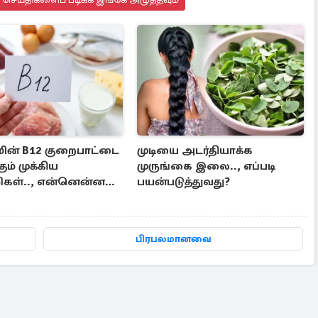
ின் B12 குறைபாட்டை
முடியை அடர்தியாக்க
கும் முக்கிய
முருங்கை இலை.., எப்படி
ிகள்.., என்னென்ன
பயன்படுத்துவது?
மா?
பிரபலமானவை