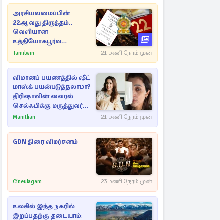
அரசியலமைப்பின்
22ஆவது திருத்தம்..
வெளியான
உத்தியோகபூர்வ
அறிவிப்பு!
Tamilwin
21 மணி நேரம் முன்
விமானப் பயணத்தில் ஷீட்
மாஸ்க் பயன்படுத்தலாமா?
திரிஷாவின் வைரல்
செல்ஃபிக்கு மருத்துவர்
விளக்கம்
Manithan
21 மணி நேரம் முன்
GDN திரை விமர்சனம்
Cineulagam
23 மணி நேரம் முன்
உலகில் இந்த நகரில்
இறப்பதற்கு தடையாம்: