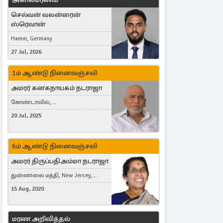
செல்வன் வலன்ரைன்
ஸ்ரெவான்
Hamm, Germany
27 Jul, 2026
1ம் ஆண்டு நினைவஞ்சலி
அமரர் கனகநாயகம் நடராஜா
கோண்டாவில்,
புன்னாலைக்கட்டுவன், சவுதி
20 Jul, 2025
அரேபியா, Saudi Arabia, ஜேர்மனி,
Germany, Brampton, Canada
6ம் ஆண்டு நினைவஞ்சலி
அமரர் திருப்பதிஅம்மா நடராஜா
துன்னாலை மத்தி, New Jersey,
United States, Toronto, Canada
15 Aug, 2020
மரண அறிவித்தல்