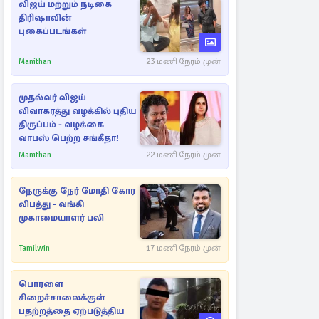
விஜய் மற்றும் நடிகை
திரிஷாவின்
புகைப்படங்கள்
Manithan
23 மணி நேரம் முன்
முதல்வர் விஜய்
விவாகரத்து வழக்கில் புதிய
திருப்பம் - வழக்கை
வாபஸ் பெற்ற சங்கீதா!
Manithan
22 மணி நேரம் முன்
நேருக்கு நேர் மோதி கோர
விபத்து - வங்கி
முகாமையாளர் பலி
Tamilwin
17 மணி நேரம் முன்
பொரளை
சிறைச்சாலைக்குள்
பதற்றத்தை ஏற்படுத்திய