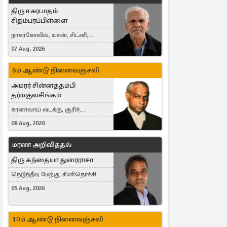
திரு ஈசுரபாதம்
சிதம்பரப்பிள்ளை
நாகர்கோவில், உசன், சிட்னி,
Australia
07 Aug, 2026
6ம் ஆண்டு நினைவஞ்சலி
அமரர் சின்னத்தம்பி
தர்மகுலசிங்கம்
கரணவாய் வடக்கு, சூரிச்,
Switzerland
08 Aug, 2020
மரண அறிவித்தல்
திரு கந்தையா துரைராசா
நெடுந்தீவு மேற்கு, கிளிநொச்சி
05 Aug, 2026
10ம் ஆண்டு நினைவஞ்சலி