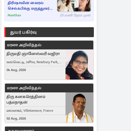
திரிஷாவின் வைரல்
செல்ஃபிக்கு மருத்துவர்
விளக்கம்
Manithan
23 மணி நேரம் முன்
துயர் பகிர்வு
மரண அறிவித்தல்
திருமதி ஞானேஸ்வரி வஜிரா
வல்வெட்டி, Jaffna, Newbury Park,
United Kingdom
04 Aug, 2026
மரண அறிவித்தல்
திரு கனகரெத்தினம்
பத்மநாதன்
மல்லாகம், Villetaneuse, France
02 Aug, 2026
அகாலமரணம்