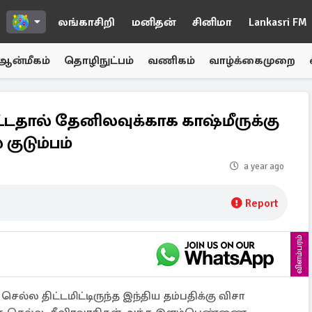
லங்காசிறி
மனிதன்
சினிமா
Lankasri FM
ஆன்மீகம்
தொழிநுட்பம்
வணிகம்
வாழ்க்கைமுறை
பட்டதால் தேனிலவுக்காக காஷ்மீருக்கு
குடும்பம்
a year ago
Report
விளம்பரம்
 செல்ல திட்டமிட்டிருந்த இந்திய தம்பதிக்கு விசா