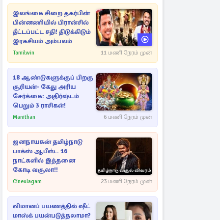
இலங்கை சிறை தகர்பின்
பின்னணியில் பிரான்சில்
தீட்டப்பட்ட சதி! திடுக்கிடும்
இரகசியம் அம்பலம்
Tamilwin
11 மணி நேரம் முன்
18 ஆண்டுகளுக்குப் பிறகு
சூரியன்- கேது அரிய
சேர்க்கை: அதிர்ஷ்டம்
பெறும் 3 ராசிகள்!
Manithan
6 மணி நேரம் முன்
ஜனநாயகன் தமிழ்நாடு
பாக்ஸ் ஆபீஸ்.. 16
நாட்களில் இத்தனை
கோடி வசூலா!!
Cineulagam
23 மணி நேரம் முன்
விமானப் பயணத்தில் ஷீட்
மாஸ்க் பயன்படுத்தலாமா?