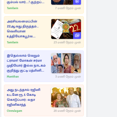
கும்பல் யார்...! குற்றப்
பின்னணி தொடர்பில்
Tamilwin
7 மணி நேரம் முன்
அதிர்ச்சித் தகவல்கள்
அரசியலமைப்பின்
22ஆவது திருத்தம்..
வெளியான
உத்தியோகபூர்வ
அறிவிப்பு!
Tamilwin
23 மணி நேரம் முன்
இதெல்லாம் வெறும்
ட்ராமா! மோகன் சர்மா
முதியோர் இல்ல நாடகம்
குறித்து குட்டி பத்மினி
பரபரப்பு பேட்டி
Manithan
3 மணி நேரம் முன்
அது நடந்தால் ரஜினி
உடனே ரூ.1 கோடி
கொடுப்பார்: லதா
ரஜினிகாந்த்
Cineulagam
20 மணி நேரம் முன்