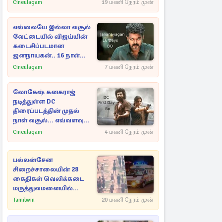
Cineulagam
19 மணி நேரம் முன்
எல்லையே இல்லா வசூல்
வேட்டையில் விஜய்யின்
கடைசிப்படமான
ஜனநாயகன்.. 16 நாள்
பாக்ஸ் ஆபிஸ்
Cineulagam
7 மணி நேரம் முன்
லோகேஷ் கனகராஜ்
நடித்துள்ள DC
திரைப்படத்தின் முதல்
நாள் வசூல்... எவ்வளவு
தெரியுமா?
Cineulagam
4 மணி நேரம் முன்
பல்லன்சேன
சிறைச்சாலையின் 28
கைதிகள் வெலிக்கடை
மருத்துவமனையில்
அனுமதி
Tamilwin
20 மணி நேரம் முன்