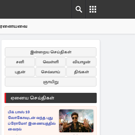
ஏனையவை
இன்றைய செய்திகள்
சனி
வெள்ளி
வியாழன்
புதன்
செவ்வாய்
திங்கள்
ஞாயிறு
ஏனைய செய்திகள்
பிக் பாஸ் 10
லோகோவுடன் வந்த புது
ப்ரோமோ! இணையத்தில்
வைரல்