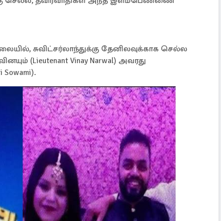
க்கு செல்ல, தீவிரவாதிகள் அந்த இளம்பெண்ணை
ில், சுவிட்சர்லாந்துக்கு தேனிலவுக்காக செல்ல
ினயும் (Lieutenant Vinay Narwal) அவரது
 Sowami).