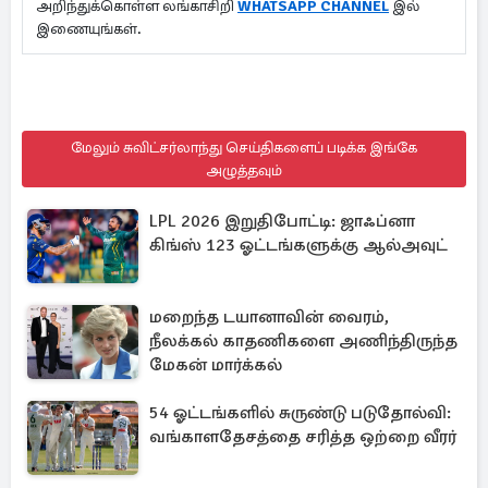
அறிந்துக்கொள்ள லங்காசிறி
WHATSAPP CHANNEL
இல்
இணையுங்கள்.
மேலும் சுவிட்சர்லாந்து செய்திகளைப் படிக்க இங்கே
அழுத்தவும்
LPL 2026 இறுதிபோட்டி: ஜாஃப்னா
கிங்ஸ் 123 ஓட்டங்களுக்கு ஆல்அவுட்
மறைந்த டயானாவின் வைரம்,
நீலக்கல் காதணிகளை அணிந்திருந்த
மேகன் மார்க்கல்
54 ஓட்டங்களில் சுருண்டு படுதோல்வி:
வங்காளதேசத்தை சரித்த ஒற்றை வீரர்