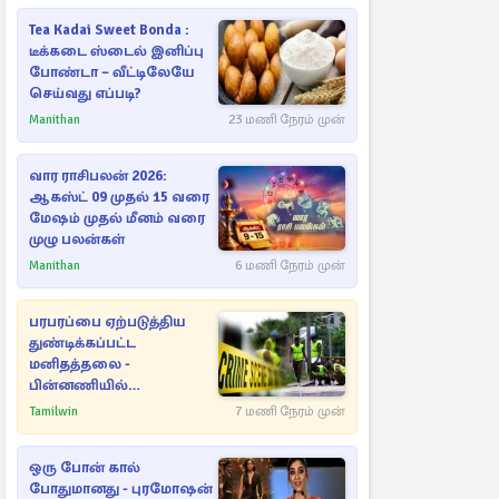
Tea Kadai Sweet Bonda :
டீக்கடை ஸ்டைல் இனிப்பு
போண்டா – வீட்டிலேயே
செய்வது எப்படி?
Manithan
23 மணி நேரம் முன்
வார ராசிபலன் 2026:
ஆகஸ்ட் 09 முதல் 15 வரை
மேஷம் முதல் மீனம் வரை
முழு பலன்கள்
Manithan
6 மணி நேரம் முன்
பரபரப்பை ஏற்படுத்திய
துண்டிக்கப்பட்ட
மனிதத்தலை -
பின்னணியில்
மறைந்துள்ள மர்மம்
Tamilwin
7 மணி நேரம் முன்
ஒரு போன் கால்
போதுமானது - புரமோஷன்