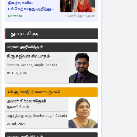
நிகழ்வுகளில்
பங்கேற்காதது குறித்து
நயன்தாரா ஓபன் டாக்!
Manithan
8 மணி நேரம் முன்
துயர் பகிர்வு
மரண அறிவித்தல்
திரு சஜீவன் சிவபாதம்
Toronto, Canada, Maple, Canada
03 Aug, 2026
4ம் ஆண்டு நினைவஞ்சலி
அமரர் நிர்மலாதேவி
தவலிங்கம்
பருத்தித்துறை, Scarborough, Canada
24 Jul, 2022
மரண அறிவித்தல்