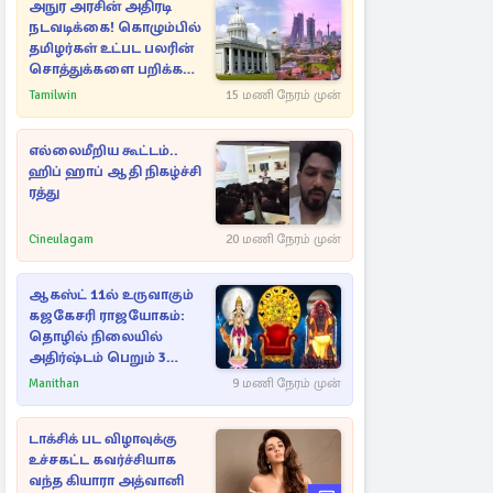
அநுர அரசின் அதிரடி
நடவடிக்கை! கொழும்பில்
தமிழர்கள் உட்பட பலரின்
சொத்துக்களை பறிக்க
நடவடிக்கை
Tamilwin
15 மணி நேரம் முன்
எல்லைமீறிய கூட்டம்..
ஹிப் ஹாப் ஆதி நிகழ்ச்சி
ரத்து
Cineulagam
20 மணி நேரம் முன்
ஆகஸ்ட் 11ல் உருவாகும்
கஜகேசரி ராஜயோகம்:
தொழில் நிலையில்
அதிர்ஷ்டம் பெறும் 3
ராசிகள்!
Manithan
9 மணி நேரம் முன்
டாக்சிக் பட விழாவுக்கு
உச்சகட்ட கவர்ச்சியாக
வந்த கியாரா அத்வானி