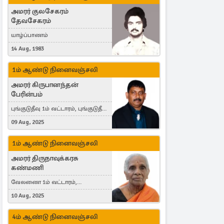
அமரர் குலசேகரம்
தேவசேகரம்
யாழ்ப்பாணம்
14 Aug, 1983
1ம் ஆண்டு நினைவஞ்சலி
அமரர் கிருபானந்தன்
பேரின்பம்
புங்குடுதீவு 1ம் வட்டாரம், புங்குடுதீவு,
India, Lausanne, Switzerland
09 Aug, 2025
1ம் ஆண்டு நினைவஞ்சலி
அமரர் திருநாவுக்கரசு
கண்மணி
வேலணை 1ம் வட்டாரம்,
மண்கும்பான் மேற்கு, Liestal,
10 Aug, 2025
Switzerland
4ம் ஆண்டு நினைவஞ்சலி