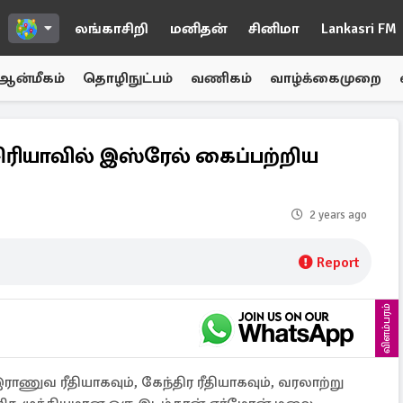
லங்காசிறி
மனிதன்
சினிமா
Lankasri FM
ஆன்மீகம்
தொழிநுட்பம்
வணிகம்
வாழ்க்கைமுறை
சிரியாவில் இஸ்ரேல் கைப்பற்றிய
2 years ago
Report
விளம்பரம்
ுவ ரீதியாகவும், கேந்திர ரீதியாகவும், வரலாற்று