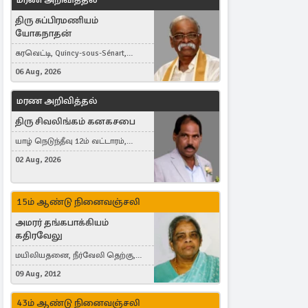
திரு சுப்பிரமணியம்
யோகநாதன்
கரவெட்டி, Quincy-sous-Sénart,
France
06 Aug, 2026
மரண அறிவித்தல்
திரு சிவலிங்கம் கனகசபை
யாழ் நெடுந்தீவு 12ம் வட்டாரம்,
Jaffna, நயினாதீவு, London, United
02 Aug, 2026
Kingdom
15ம் ஆண்டு நினைவஞ்சலி
அமரர் தங்கபாக்கியம்
கதிரவேலு
மயிலியதனை, நீர்வேலி தெற்கு,
Herning, Denmark
09 Aug, 2012
43ம் ஆண்டு நினைவஞ்சலி