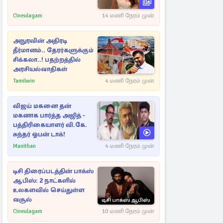
Cineulagam
14 மணி நேரம் முன்
அநுரவின் அதிரடி
தீர்மானம்.. தேரர்களுக்கும்
சிக்கலா..! பதற்றத்தில்
அரசியல்வாதிகள்
Tamilwin
4 மணி நேரம் முன்
விஜய் மகனை தன்
மகனாக பார்த்த அஜித் -
பத்திரிகையாளர் வி.கே.
சுந்தர் ஓபன் டாக்!
Manithan
4 மணி நேரம் முன்
டிசி திரைப்படத்தின் பாக்ஸ்
ஆபிஸ்: 2 நாட்களில்
உலகளவில் செய்துள்ள
வசூல்
Cineulagam
10 மணி நேரம் முன்