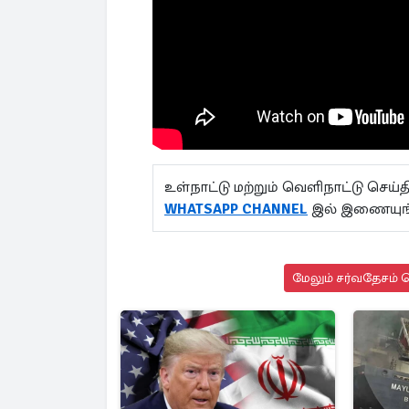
உள்நாட்டு மற்றும் வெளிநாட்டு செ
WHATSAPP CHANNEL
இல் இணையுங
மேலும் சர்வதேசம் ச