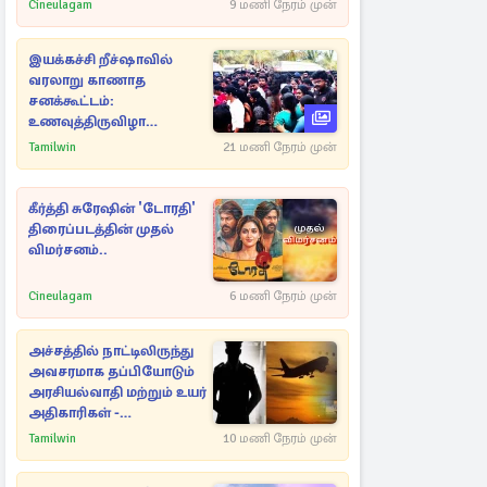
Cineulagam
9 மணி நேரம் முன்
இயக்கச்சி றீச்ஷாவில்
வரலாறு காணாத
சனக்கூட்டம்:
உணவுத்திருவிழா
இடைநிறுத்தம்
Tamilwin
21 மணி நேரம் முன்
கீர்த்தி சுரேஷின் 'டோரதி'
திரைப்படத்தின் முதல்
விமர்சனம்..
Cineulagam
6 மணி நேரம் முன்
அச்சத்தில் நாட்டிலிருந்து
அவசரமாக தப்பியோடும்
அரசியல்வாதி மற்றும் உயர்
அதிகாரிகள் -
ஆதாரங்களுடன்
Tamilwin
10 மணி நேரம் முன்
நெருங்கும்
புலனாய்வாளர்கள்