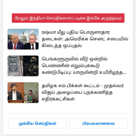
மேலும் இந்தியா செய்திகளைப் படிக்க இங்கே அழுத்தவும்
ரஷ்யா மீது புதிய பொருளாதார
தடைகள்: அமெரிக்க செனட் சபையில்
கிடைத்த ஒப்புதல்
பெங்களூருவில் வீடு ஒன்றில்
பெண்ணின் எலும்புக்கூடு
கண்டுபிடிப்பு: யாருமின்றி உயிரிழந்த
மூதாட்டி
தமிழக எம்.பிக்கள் கூட்டம் - முதல்வர்
விஜய் அழைப்பை புறக்கணித்த
எதிர்க்கட்சிகள்
முக்கிய செய்திகள்
பிரபலமானவை