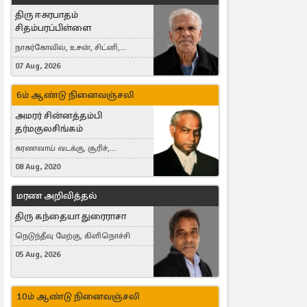
திரு ஈசுரபாதம்
சிதம்பரப்பிள்ளை
நாகர்கோவில், உசன், சிட்னி,
Australia
07 Aug, 2026
6ம் ஆண்டு நினைவஞ்சலி
அமரர் சின்னத்தம்பி
தர்மகுலசிங்கம்
கரணவாய் வடக்கு, சூரிச்,
Switzerland
08 Aug, 2020
மரண அறிவித்தல்
திரு கந்தையா துரைராசா
நெடுந்தீவு மேற்கு, கிளிநொச்சி
05 Aug, 2026
10ம் ஆண்டு நினைவஞ்சலி