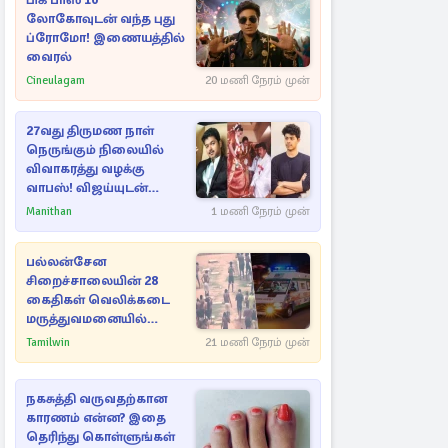
பிக் பாஸ் 10
லோகோவுடன் வந்த புது
ப்ரோமோ! இணையத்தில்
வைரல்
Cineulagam
20 மணி நேரம் முன்
27வது திருமண நாள்
நெருங்கும் நிலையில்
விவாகரத்து வழக்கு
வாபஸ்! விஜய்யுடன்
மீண்டும் இணைவாரா?
Manithan
1 மணி நேரம் முன்
பல்லன்சேன
சிறைச்சாலையின் 28
கைதிகள் வெலிக்கடை
மருத்துவமனையில்
அனுமதி
Tamilwin
21 மணி நேரம் முன்
நகசுத்தி வருவதற்கான
காரணம் என்ன? இதை
தெரிந்து கொள்ளுங்கள்