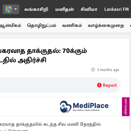
லங்காசிறி
மனிதன்
சினிமா
Lankasri FM
ஆன்மீகம்
தொழிநுட்பம்
வணிகம்
வாழ்க்கைமுறை
கரவாத தாக்குதல்: 70க்கும்
ில் அதிர்ச்சி
3 months ago
Report
விளம்பரம்
கரவாத தாக்குதலில் கடந்த சில மணி நேரத்தில்