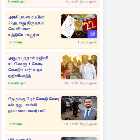
தெரியுமா?
Cineulagam
4 மணி நேரம் முன்
அரசியலமைப்பின்
22ஆவது திருத்தம்..
வெளியான
உத்தியோகபூர்வ
அறிவிப்பு!
Tamilwin
1 நாள் முன்
அது நடந்தால் ரஜினி
உடனே ரூ.1 கோடி
கொடுப்பார்: லதா
ரஜினிகாந்த்
Cineulagam
20 மணி நேரம் முன்
நேருக்கு நேர் மோதி கோர
விபத்து - வங்கி
முகாமையாளர் பலி
Tamilwin
18 மணி நேரம் முன்