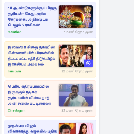
18 ஆண்டுகளுக்குப் பிறகு
சூரியன்- கேது அரிய
சேர்க்கை: அதிர்ஷ்டம்
பெறும் 3 ராசிகள்!
Manithan
7 மணி நேரம் முன்
இலங்கை சிறை தகர்பின்
பின்னணியில் பிரான்சில்
தீட்டப்பட்ட சதி! திடுக்கிடும்
இரகசியம் அம்பலம்
Tamilwin
12 மணி நேரம் முன்
பெரிய எதிர்ப்பார்ப்பில்
இருக்கும் நடிகர்
சூர்யாவின் விஸ்வநாத்
அன் சன்ஸ் பட டிரைலர்
Cineulagam
23 மணி நேரம் முன்
முதல்வர் விஜய்
விவாகரத்து வழக்கில் புதிய