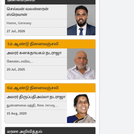
செல்வன் வலன்ரைன்
ஸ்ரெவான்
Hamm, Germany
27 Jul, 2026
1ம் ஆண்டு நினைவஞ்சலி
அமரர் கனகநாயகம் நடராஜா
கோண்டாவில்,
புன்னாலைக்கட்டுவன், சவுதி
20 Jul, 2025
அரேபியா, Saudi Arabia, ஜேர்மனி,
Germany, Brampton, Canada
6ம் ஆண்டு நினைவஞ்சலி
அமரர் திருப்பதிஅம்மா நடராஜா
துன்னாலை மத்தி, New Jersey,
United States, Toronto, Canada
15 Aug, 2020
மரண அறிவித்தல்