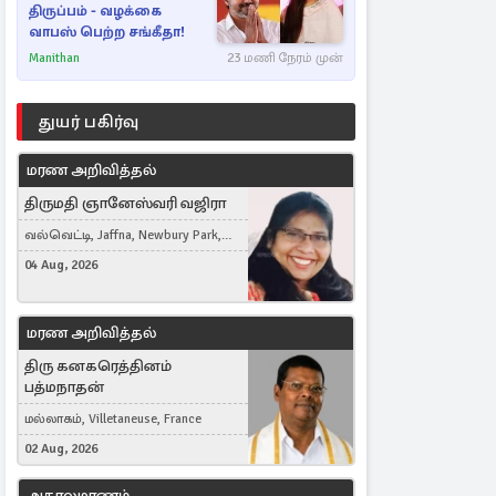
திருப்பம் - வழக்கை
வாபஸ் பெற்ற சங்கீதா!
Manithan
23 மணி நேரம் முன்
துயர் பகிர்வு
மரண அறிவித்தல்
திருமதி ஞானேஸ்வரி வஜிரா
வல்வெட்டி, Jaffna, Newbury Park,
United Kingdom
04 Aug, 2026
மரண அறிவித்தல்
திரு கனகரெத்தினம்
பத்மநாதன்
மல்லாகம், Villetaneuse, France
02 Aug, 2026
அகாலமரணம்