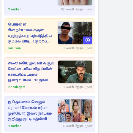
Manithan
22 மணி நேரம் முன்
பொரளை
சிறைச்சாலைக்குள்
பதற்றத்தை ஏற்படுத்திய
கும்பல் யார்...! குற்றப்
பின்னணி தொடர்பில்
Tamilwin
8 மணி நேரம் முன்
அதிர்ச்சித் தகவல்கள்
எல்லையே இல்லா வசூல்
வேட்டையில் விஜய்யின்
கடைசிப்படமான
ஜனநாயகன்.. 16 நாள்
பாக்ஸ் ஆபிஸ்
Cineulagam
8 மணி நேரம் முன்
இதெல்லாம் வெறும்
ட்ராமா! மோகன் சர்மா
முதியோர் இல்ல நாடகம்
குறித்து குட்டி பத்மினி
பரபரப்பு பேட்டி
Manithan
4 மணி நேரம் முன்