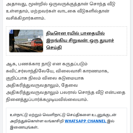
அதாவது, மூன்றில் ஒருவருக்குத்தான் சொந்த வீடு
உள்ளதாம், மற்றவர்கள் வாடகை வீடுகளில்தான்
வசிக்கிறார்களாம்.
திடீரென ரயில் பாதையில்
இறங்கிய சிறுவன்: ஒரு துயரச்
செய்தி
ஆக, பணக்கார நாடு என கருதப்படும்
சுவிட்சர்லாந்திலேயே, விலைவாசி காரணமாக,
குறிப்பாக நிலம் விலை கடுமையாக
அதிகரித்துவருவதாலும், தேவை
அதிகரித்துவருவதாலும் பலரால் சொந்த வீடு என்பதை
நினைத்துப்பார்க்கமுடியவில்லையாம்.
உள்நாட்டு மற்றும் வெளிநாட்டு செய்திகளை உடனுக்குடன்
அறிந்துக்கொள்ள லங்காசிறி
WHATSAPP CHANNEL
இல்
இணையுங்கள்.