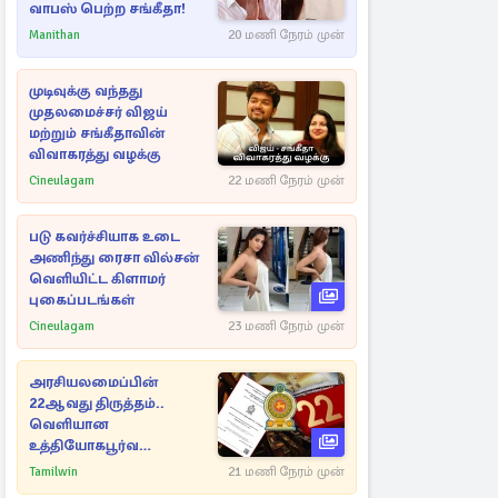
வாபஸ் பெற்ற சங்கீதா!
Manithan
20 மணி நேரம் முன்
முடிவுக்கு வந்தது
முதலமைச்சர் விஜய்
மற்றும் சங்கீதாவின்
விவாகரத்து வழக்கு
Cineulagam
22 மணி நேரம் முன்
படு கவர்ச்சியாக உடை
அணிந்து ரைசா வில்சன்
வெளியிட்ட கிளாமர்
புகைப்படங்கள்
Cineulagam
23 மணி நேரம் முன்
அரசியலமைப்பின்
22ஆவது திருத்தம்..
வெளியான
உத்தியோகபூர்வ
அறிவிப்பு!
Tamilwin
21 மணி நேரம் முன்