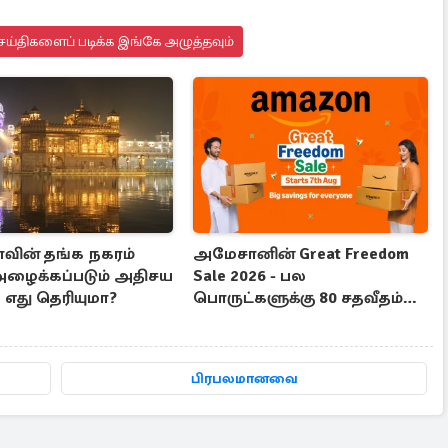
ய்திகளைப் படிக்க இங்கே அழுத்தவும்
ாவின் தங்க நகரம்
அமேசானின் Great Freedom
அழைக்கப்படும் அதிசய
Sale 2026 - பல
, எது தெரியுமா?
பொருட்களுக்கு 80 சதவீதம்
தள்ளுபடி
பிரபலமானவை