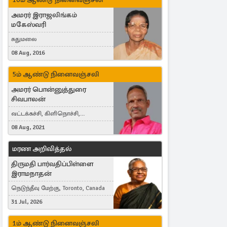
அமரர் இராஜலிங்கம்
மகேஸ்வரி
சுதுமலை
08 Aug, 2016
5ம் ஆண்டு நினைவஞ்சலி
அமரர் பொன்னுத்துரை
சிவபாலன்
வட்டக்கச்சி, கிளிநொச்சி,
வட்டக்கச்சி இராமநாதபுரம்
08 Aug, 2021
மரண அறிவித்தல்
திருமதி பார்வதிப்பிள்ளை
இராமநாதன்
நெடுந்தீவு மேற்கு, Toronto, Canada
31 Jul, 2026
1ம் ஆண்டு நினைவஞ்சலி