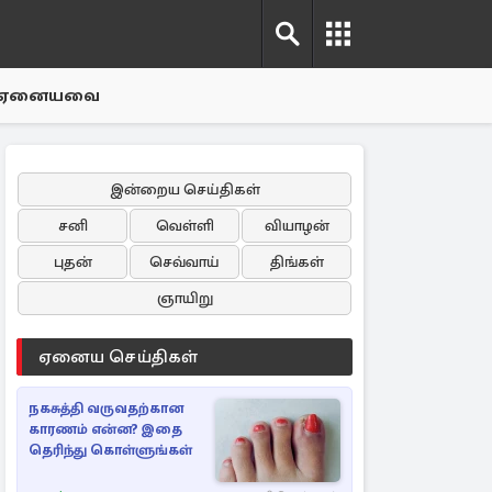
ஏனையவை
இன்றைய செய்திகள்
சனி
வெள்ளி
வியாழன்
புதன்
செவ்வாய்
திங்கள்
ஞாயிறு
ஏனைய செய்திகள்
நகசுத்தி வருவதற்கான
காரணம் என்ன? இதை
தெரிந்து கொள்ளுங்கள்