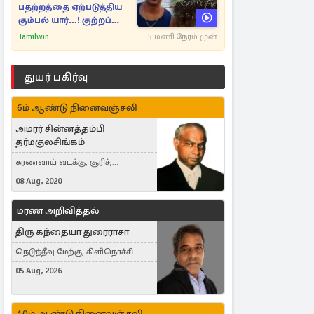
பதற்றத்தை ஏற்படுத்திய
கும்பல் யார்...! குற்றப்
பின்னணி தொடர்பில்
Tamilwin
5 மணி நேரம் முன்
அதிர்ச்சித் தகவல்கள்
துயர் பகிர்வு
6ம் ஆண்டு நினைவஞ்சலி
அமரர் சின்னத்தம்பி
தர்மகுலசிங்கம்
கரணவாய் வடக்கு, சூரிச்,
Switzerland
08 Aug, 2020
மரண அறிவித்தல்
திரு கந்தையா துரைராசா
நெடுந்தீவு மேற்கு, கிளிநொச்சி
05 Aug, 2026
10ம் ஆண்டு நினைவஞ்சலி