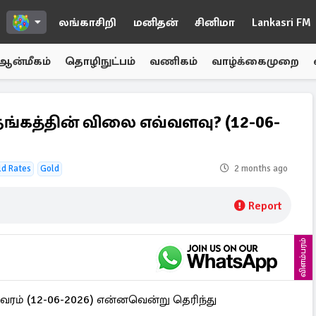
லங்காசிறி
மனிதன்
சினிமா
Lankasri FM
ஆன்மீகம்
தொழிநுட்பம்
வணிகம்
வாழ்க்கைமுறை
ங்கத்தின் விலை எவ்வளவு? (12-06-
ld Rates
Gold
2 months ago
Report
விளம்பரம்
ம் (12-06-2026) என்னவென்று தெரிந்து