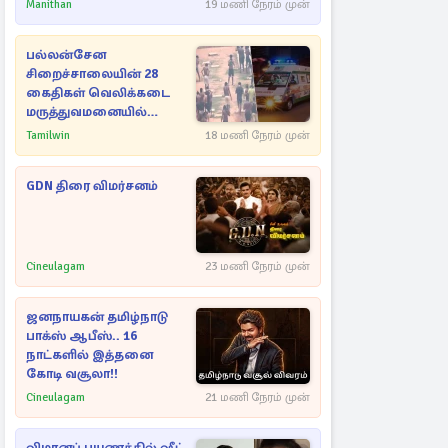
Manithan
19 மணி நேரம் முன்
பல்லன்சேன
சிறைச்சாலையின் 28
கைதிகள் வெலிக்கடை
மருத்துவமனையில்
அனுமதி
Tamilwin
18 மணி நேரம் முன்
GDN திரை விமர்சனம்
Cineulagam
23 மணி நேரம் முன்
ஜனநாயகன் தமிழ்நாடு
பாக்ஸ் ஆபீஸ்.. 16
நாட்களில் இத்தனை
கோடி வசூலா!!
Cineulagam
21 மணி நேரம் முன்