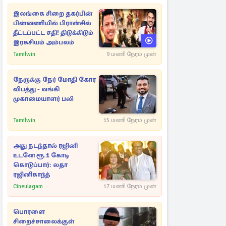
இலங்கை சிறை தகர்பின்
பின்னணியில் பிரான்சில்
தீட்டப்பட்ட சதி! திடுக்கிடும்
இரகசியம் அம்பலம்
Tamilwin
9 மணி நேரம் முன்
நேருக்கு நேர் மோதி கோர
விபத்து - வங்கி
முகாமையாளர் பலி
Tamilwin
15 மணி நேரம் முன்
அது நடந்தால் ரஜினி
உடனே ரூ.1 கோடி
கொடுப்பார்: லதா
ரஜினிகாந்த்
Cineulagam
17 மணி நேரம் முன்
பொரளை
சிறைச்சாலைக்குள்