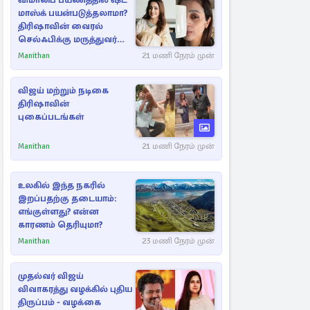
விமானப் பயணத்தில் ஷீட்
மாஸ்க் பயன்படுத்தலாமா?
திரிஷாவின் வைரல்
செல்ஃபிக்கு மருத்துவர்
விளக்கம்
Manithan
21 மணி நேரம் முன்
விஜய் மற்றும் நடிகை
திரிஷாவின்
புகைப்படங்கள்
Manithan
21 மணி நேரம் முன்
உலகில் இந்த நகரில்
இறப்பதற்கு தடையாம்:
எங்குள்ளது? என்ன
காரணம் தெரியுமா?
Manithan
23 மணி நேரம் முன்
முதல்வர் விஜய்
விவாகரத்து வழக்கில் புதிய
திருப்பம் - வழக்கை