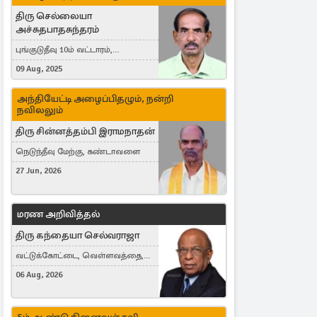
திரு செல்லையா
அச்சுதபாதசுந்தரம்
புங்குடுதீவு 10ம் வட்டாரம்,
கொள்ளுப்பிட்டி
09 Aug, 2025
அந்தியேட்டி அழைப்பிதழும், நன்றி
நவிலலும்
திரு சின்னத்தம்பி இராமநாதன்
நெடுந்தீவு மேற்கு, கண்டாவளை
27 Jun, 2026
மரண அறிவித்தல்
திரு கந்தையா செல்வராஜா
வட்டுக்கோட்டை, வெள்ளவத்தை,
Toronto, Canada
06 Aug, 2026