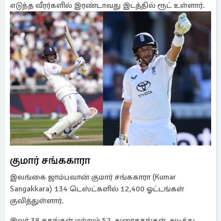
எடுத்த வீரர்களில் இரண்டாவது இடத்தில் ரூட் உள்ளார்.
குமார் சங்ககாரா
இலங்கை ஜாம்பவான் குமார் சங்ககாரா (Kumar
Sangakkara) 134 டெஸ்ட்களில் 12,400 ஓட்டங்கள்
குவித்துள்ளார்.
இவர் 38 சதங்கள் மற்றும் 52 அரைசதங்கள் அடித்து