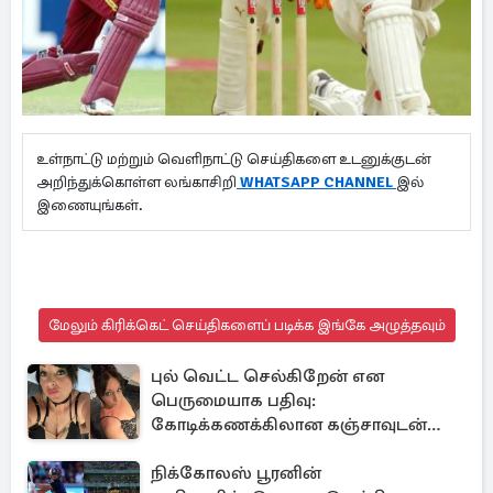
உள்நாட்டு மற்றும் வெளிநாட்டு செய்திகளை உடனுக்குடன்
அறிந்துக்கொள்ள லங்காசிறி
WHATSAPP CHANNEL
இல்
இணையுங்கள்.
மேலும் கிரிக்கெட் செய்திகளைப் படிக்க இங்கே அழுத்தவும்
புல் வெட்ட செல்கிறேன் என
பெருமையாக பதிவு:
கோடிக்கணக்கிலான கஞ்சாவுடன்
சிக்கிய பிரித்தானிய பெண்
நிக்கோலஸ் பூரனின்