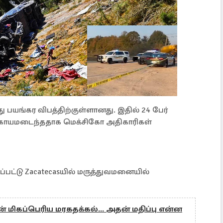
ு பயங்கர விபத்திற்குள்ளானது. இதில் 24 பேர்
ர் காயமடைந்ததாக மெக்சிகோ அதிகாரிகள்
்பட்டு Zacatecasயில் மருத்துவமனையில்
ன் மிகப்பெரிய மரகதக்கல்... அதன் மதிப்பு என்ன