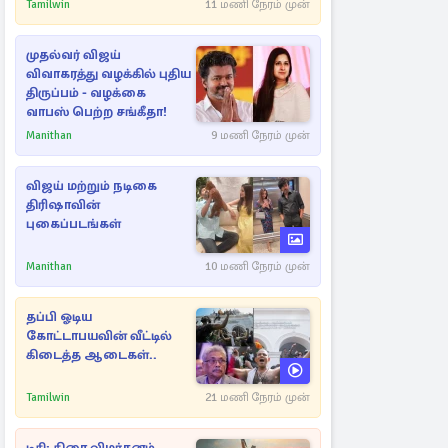
அதிரடியாக களமிறங்கிய
Tamilwin
11 மணி நேரம் முன்
அதிகாரிகள்
முதல்வர் விஜய்
விவாகரத்து வழக்கில் புதிய
திருப்பம் - வழக்கை
வாபஸ் பெற்ற சங்கீதா!
Manithan
9 மணி நேரம் முன்
விஜய் மற்றும் நடிகை
திரிஷாவின்
புகைப்படங்கள்
Manithan
10 மணி நேரம் முன்
தப்பி ஓடிய
கோட்டாபயவின் வீட்டில்
கிடைத்த ஆடைகள்..
Tamilwin
21 மணி நேரம் முன்