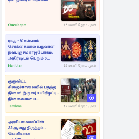
டிசி: திரை விமர்சனம்
Cineulagam
13 மணி நேரம் முன்
ராகு - செவ்வாய்
சேர்க்கையால் உருவான
நவபஞ்சம ராஜயோகம்:
அதிர்ஷ்டம் பெறும் 3
ராசிகள்!
Manithan
16 மணி நேரம் முன்
குருவிட்ட
சிறைச்சாலையில் பதற்ற
நிலை! இருவர் உயிரிழப்பு -
நிலைமையை
கட்டுப்படுத்த பொலிஸார்
Tamilwin
17 மணி நேரம் முன்
கண்ணீர்புகை பிரயோகம்
அரசியலமைப்பின்
22ஆவது திருத்தம்..
வெளியான