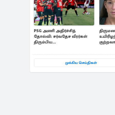
PSG அணி அதிர்ச்சித்
திருமண
தோல்வி: சர்வதேச வீரர்கள்
உயிரிழ
திரும்பிய
குற்றவ
பிறகே..பயிற்சியாளரின்
காணொ
காரணம்
முக்கிய செய்திகள்