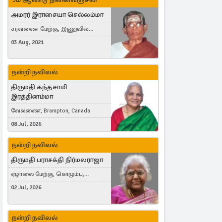
அமரர் இராசையா செல்லம்மா
சரவணை மேற்கு, இணுவில்
கிழக்கு
03 Aug, 2021
நன்றி நவிலல்
திருமதி கந்தசாமி
இரத்தினம்மா
வேலணை, Brampton, Canada
08 Jul, 2026
நன்றி நவிலல்
திருமதி பராசக்தி நிர்மலராஜா
ஏழாலை மேற்கு, கொழும்பு,
தங்காலை, London, United Kingdom
02 Jul, 2026
நன்றி நவிலல்