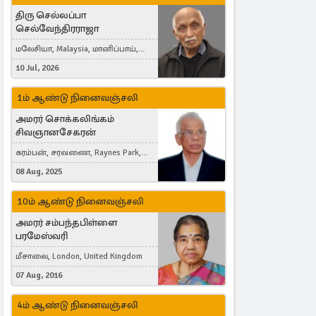
திரு செல்லப்பா
செல்வேந்திரராஜா
மலேசியா, Malaysia, மானிப்பாய்,
Duisburg, Germany, London, United
10 Jul, 2026
Kingdom
1ம் ஆண்டு நினைவஞ்சலி
அமரர் சொக்கலிங்கம்
சிவஞானசேகரன்
கரம்பன், சரவணை, Raynes Park,
London, United Kingdom
08 Aug, 2025
10ம் ஆண்டு நினைவஞ்சலி
அமரர் சம்பந்தபிள்ளை
பரமேஸ்வரி
மீசாலை, London, United Kingdom
07 Aug, 2016
4ம் ஆண்டு நினைவஞ்சலி