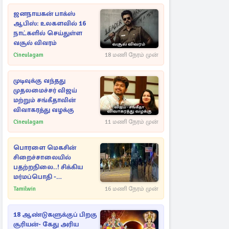
ஜனநாயகன் பாக்ஸ்
ஆபிஸ்: உலகளவில் 16
நாட்களில் செய்துள்ள
வசூல் விவரம்
Cineulagam
18 மணி நேரம் முன்
முடிவுக்கு வந்தது
முதலமைச்சர் விஜய்
மற்றும் சங்கீதாவின்
விவாகரத்து வழக்கு
Cineulagam
11 மணி நேரம் முன்
பொரளை மெகசின்
சிறைச்சாலையில்
பதற்றநிலை..! சிக்கிய
மர்மப்பொதி -
பின்னணியில் வெளியான
Tamilwin
16 மணி நேரம் முன்
காரணம்
18 ஆண்டுகளுக்குப் பிறகு
சூரியன்- கேது அரிய