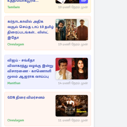
உத்தியோகபூர்வ
அறிவிப்பு!
Tamilwin
10 மணி நேரம் முன்
கர்நாடகாவில் அதிக
வசூல் செய்த டாப் 10 தமிழ்
திரைப்படங்கள்.. லிஸ்ட்
இதோ
Cineulagam
19 மணி நேரம் முன்
விஜய் - சங்கீதா
விவாகரத்து வழக்கு இன்று
விசாரணை - காணொளி
மூலம் ஆஜராக வாய்ப்பு
Manithan
14 மணி நேரம் முன்
GDN திரை விமர்சனம்
Cineulagam
11 மணி நேரம் முன்