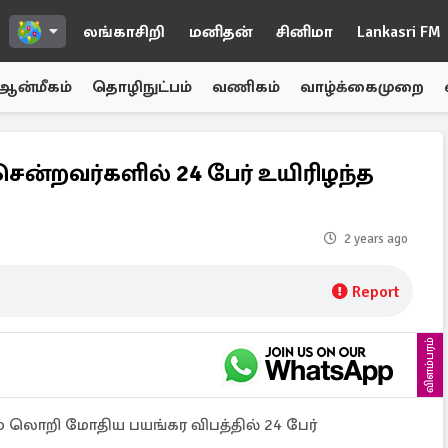
லங்காசிறி
மனிதன்
சினிமா
Lankasri FM
ஆன்மீகம்
தொழிநுட்பம்
வணிகம்
வாழ்க்கைமுறை
 சென்றவர்களில் 24 பேர் உயிரிழந்த
2 years ago
Report
விளம்பரம்
ும் லொறி மோதிய பயங்கர விபத்தில் 24 பேர்