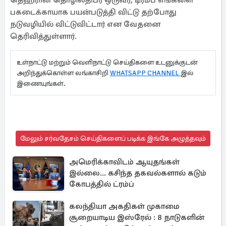
தெஹ்ரான் தொழிலதிபர் ஒருவர், டிரம்ப் எங்களை
பகடைக்காயாக பயன்படுத்தி விட்டு தற்போது
நடுவழியில் விட்டுவிட்டார் என வேதனை
தெரிவித்துள்ளார்.
உள்நாட்டு மற்றும் வெளிநாட்டு செய்திகளை உடனுக்குடன்
அறிந்துக்கொள்ள லங்காசிறி
WHATSAPP CHANNEL
இல்
இணையுங்கள்.
மேலும் சர்வதேசம் செய்திகளைப் படிக்க இங்கே அழுத்தவும்
அமெரிக்காவிடம் ஆயுதங்கள்
இல்லை... கசிந்த தகவல்களால் கடும்
கோபத்தில் ட்ரம்ப்
கலந்தியா அகதிகள் முகாமை
சூறையாடிய இஸ்ரேல் : 8 நாடுகளின்