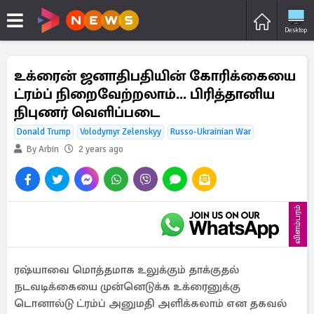
Desktop
உக்ரைன் ஜனாதிபதியின் கோரிக்கையை
ட்ரம்ப் நிறைவேற்றலாம்... பிரித்தானிய
நிபுணர் வெளிப்படை
Donald Trump
Volodymyr Zelenskyy
Russo-Ukrainian War
By Arbin
2 years ago
விளம்பரம்
ரஷ்யாவை மொத்தமாக உலுக்கும் தாக்குதல்
நடவடிக்கையை முன்னெடுக்க உக்ரைனுக்கு
டொனால்டு ட்ரம்ப் அனுமதி அளிக்கலாம் என தகவல்