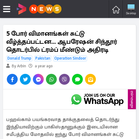
Desktop
5 போர் விமானங்கள் சுட்டு
வீழ்த்தப்பட்டன... ஆபரேஷன் சிந்தூர்
தொடர்பில் ட்ரம்ப் மீண்டும் அதிரடி
Donald Trump
Pakistan
Operation Sindoor
By Arbin
a year ago
விளம்பரம்
பஹல்காம் பயங்கரவாத தாக்குதலைத் தொடர்ந்து
இந்தியாவிற்கும் பாகிஸ்தானுக்கும் இடையிலான
சமீபத்திய மோதலில் ஐந்து போர் விமானங்கள் சுட்டு