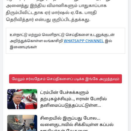
அனைத்து இந்திய விமானிகளும் பாதுகாப்பாக
திரும்பிவிட்டதாக ஏர் மார்ஷல் ஏ.கே. பாரதி
தெரிவித்தார் என்பது குறிப்பிடத்தக்கது.
உள்நாட்டு மற்றும் வெளிநாட்டு செய்திகளை உடனுக்குடன்
அறிந்துக்கொள்ள லங்காசிறி
WHATSAPP CHANNEL
இல்
இணையுங்கள்
மேலும் சர்வதேசம் செய்திகளைப் படிக்க இங்கே அழுத்தவும்
ட்ரம்பின் பேச்சுக்களும்
தற்புகழ்ச்சியும்.., ஈரான் போரில்
தனிமைப்படுத்தப்பட்டுள்ள
அமெரிக்கா
சிறையில் இருப்பது போல...
வளைகுடாவில் சிக்கியுள்ள கப்பல்